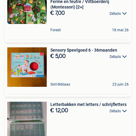
Ferme en feutre / Viltboerderij
(Montessori) [2+]
€ 7,00
Détails
Forest
18 mai 26
Sensory Speelgoed 6 - 36maanden
€ 5,00
Détails
Sint-Niklaas
23 juin 26
Letterbakken met letters / schrijfletters
€ 12,00
Détails