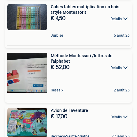
Cubes tables multiplication en bois
(style Montessori)
€ 4,50
Détails
Jurbise
5 août 26
Méthode Montessori /lettres de
l'alphabet
€ 52,00
Détails
Ressaix
2 août 25
Avion de l aventure
€ 17,00
Détails
Berchem-Sainte-Agathe
27 janv. 25