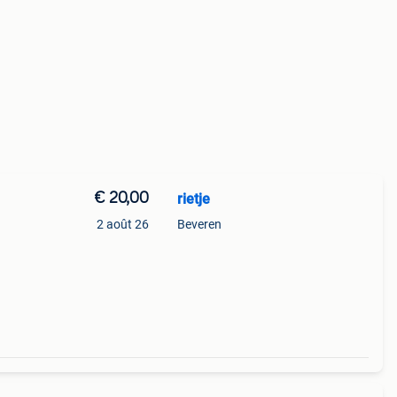
€ 20,00
rietje
2 août 26
Beveren