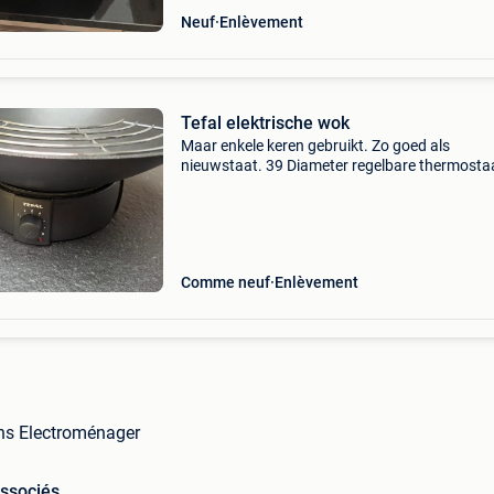
Neuf
Enlèvement
Tefal elektrische wok
Maar enkele keren gebruikt. Zo goed als
nieuwstaat. 39 Diameter regelbare thermostaa
anti-aanbaklaag, afneembare kookpot met 2
handvatten, deksel, thermoplastiek sokkel,
controlelampje, thermische
Comme neuf
Enlèvement
ns Electroménager
associés