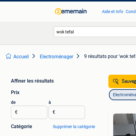
Aide et Info
Condi
9 résultats
pour 'wok tef
Accueil
Electroménager
Affiner les résultats
Sauvega
Prix
Electromén
de
à
€
€
Catégorie
Supprimer la catégorie