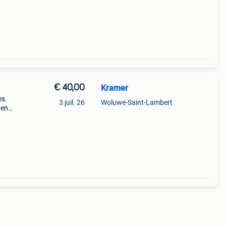
€ 40,00
Kramer
es.
3 juil. 26
Woluwe-Saint-Lambert
 en
t
)