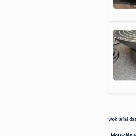
wok tefal da
Mots-clés 