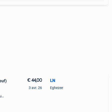
€ 44,00
LN
euf)
3 avr. 26
Eghezee
du
+
ok