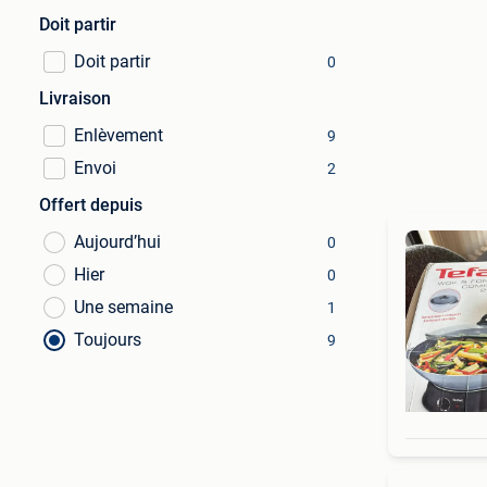
Doit partir
Doit partir
0
Livraison
Enlèvement
9
Envoi
2
Offert depuis
Aujourd’hui
0
Hier
0
Une semaine
1
Toujours
9