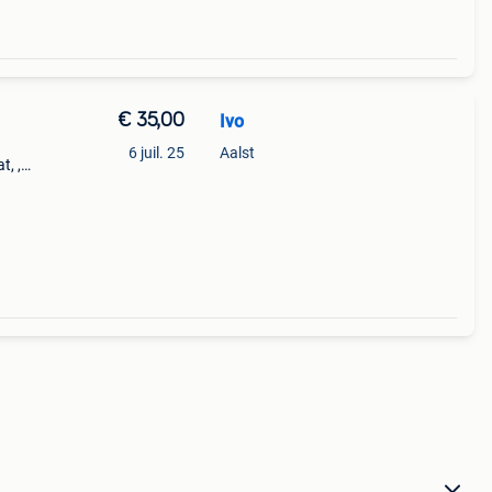
€ 35,00
Ivo
6 juil. 25
Aalst
t, ,