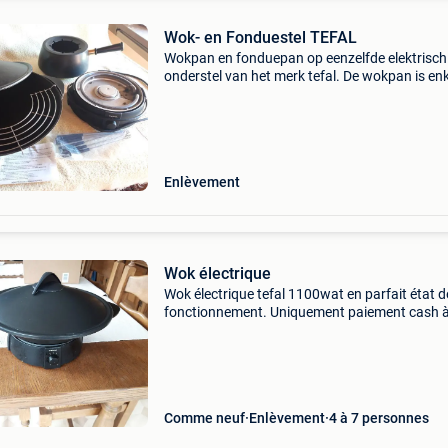
Wok- en Fonduestel TEFAL
Wokpan en fonduepan op eenzelfde elektrisch
onderstel van het merk tefal. De wokpan is en
keren gebruikt, de fonduepan werd nooit gebru
Prijs afgehaald 2800 mechelen.
Enlèvement
Wok électrique
Wok électrique tefal 1100wat en parfait état d
fonctionnement. Uniquement paiement cash 
l&#39;enlèvement, pas de livraison
Comme neuf
Enlèvement
4 à 7 personnes