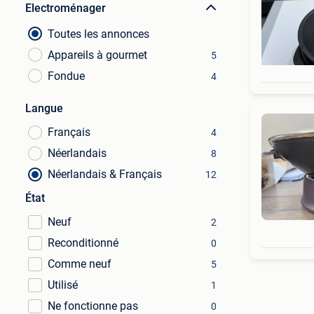
Electroménager
Toutes les annonces
Appareils à gourmet
5
Fondue
4
Langue
Français
4
Néerlandais
8
Néerlandais & Français
12
État
Neuf
2
Reconditionné
0
Comme neuf
5
Utilisé
1
Ne fonctionne pas
0