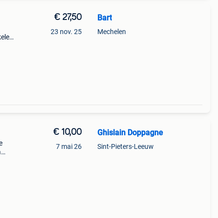
€ 27,50
Bart
23 nov. 25
Mechelen
kele
ikt.
€ 10,00
Ghislain Doppagne
e
7 mai 26
Sint-Pieters-Leeuw
à