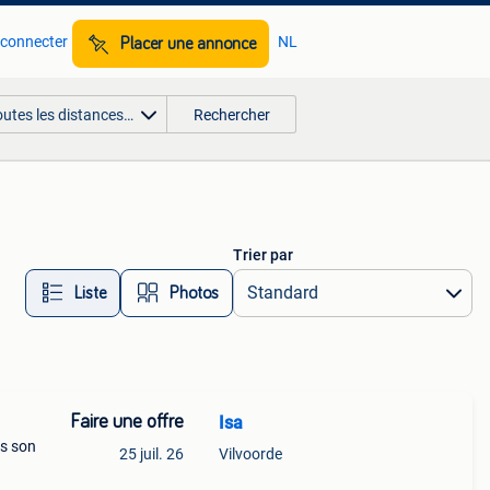
 connecter
NL
Placer une annonce
outes les distances…
Rechercher
Trier par
Liste
Photos
Faire une offre
Isa
ns son
25 juil. 26
Vilvoorde