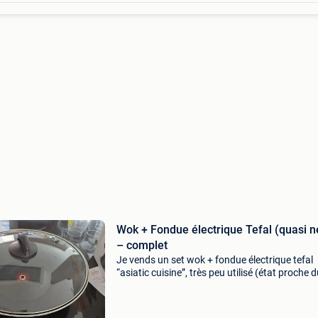
Wok + Fondue électrique Tefal (quasi n
– complet
Je vends un set wok + fondue électrique tefal
“asiatic cuisine”, très peu utilisé (état proche 
neuf). 👉 Idéal pour soirées conviviales : wok 
fondue dans un seul appareil ! ✔️ Contenu : w
antia