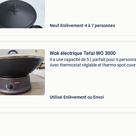
Neuf
Enlèvement
4 à 7 personnes
Wok électrique Tefal WO 3000
Il a une capacité de 5 l, parfait pour 6 personn
Avec thermostat réglable et thermo-spot cuve
aluminium avec revêtement antiadhésif en éta
impeccable couvercle en verre (diamètre 36cm
dans sa
Utilisé
Enlèvement ou Envoi