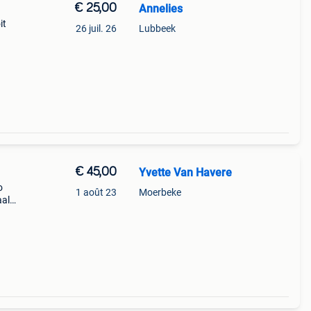
€ 25,00
Annelies
it
26 juil. 26
Lubbeek
€ 45,00
Yvette Van Havere
o
1 août 23
Moerbeke
aal