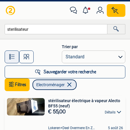
Electroménager
Trier par
Toutes les distances…
Sauvegarder votre recherche
Filtres
Electroménager
stérilisateur électrique à vapeur Alecto
BF55 (neuf)
€ 55,00
Détails
Lokeren+Deel Overmere En Zele
5 août 26