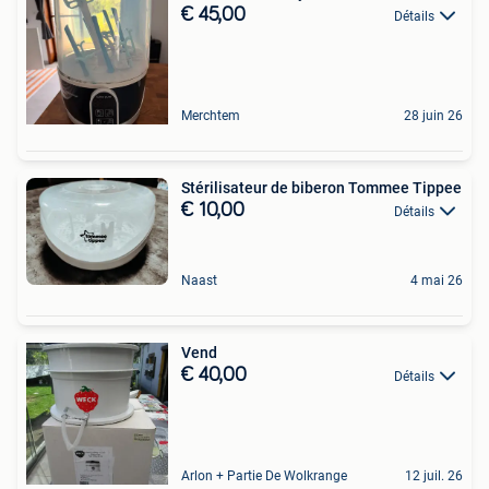
€ 45,00
Détails
Merchtem
28 juin 26
Stérilisateur de biberon Tommee Tippee
€ 10,00
Détails
Naast
4 mai 26
Vend
€ 40,00
Détails
Arlon + Partie De Wolkrange
12 juil. 26