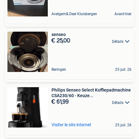
Avelgem& Deel Kluisbergen
Avant-hier
senseo
€ 25,00
Détails
Beringen
25 juil. 26
Philips Senseo Select Koffiepadmachine
CSA230/60 - Keuze...
€ 61,99
Détails
Visiter le site internet
25 juil. 26