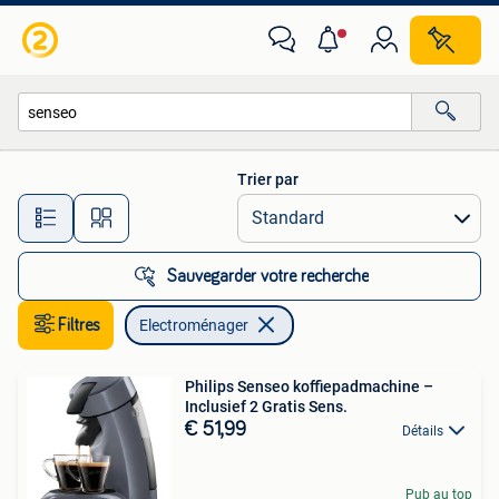
Electroménager
Trier par
Toutes les distances…
Sauvegarder votre recherche
Filtres
Electroménager
Philips Senseo koffiepadmachine –
Inclusief 2 Gratis Sens.
€ 51,99
Détails
Pub au top