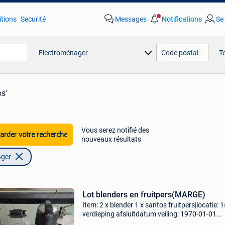
tions
Securité
Messages
Notifications
Se
Electroménager
T
os'
Vous serez notifié des
rder votre recherche
nouveaux résultats
ager
Lot blenders en fruitpers(MARGE)
Item: 2 x blender 1 x santos fruitpers|locatie: 1
verdieping afsluitdatum veiling: 1970-01-01
01:00:00.0 Locatie: bredabaan 946 a, 2930