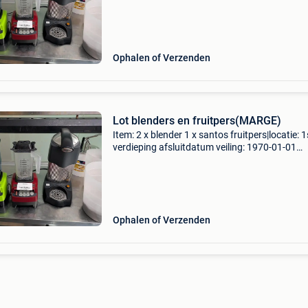
brasschaat bezichtigingsdatum: maandag -
24/08/26 - 09:00 tot
Ophalen of Verzenden
Lot blenders en fruitpers(MARGE)
Item: 2 x blender 1 x santos fruitpers|locatie: 1
verdieping afsluitdatum veiling: 1970-01-01
01:00:00.0 Locatie: bredabaan 946 a, 2930
brasschaat bezichtigingsdatum: maandag -
24/08/26 - 09:00 tot
Ophalen of Verzenden