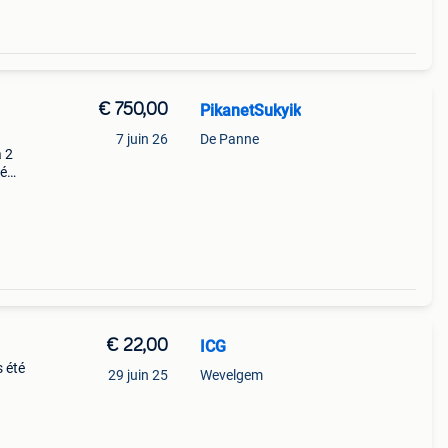
€ 750,00
PikanetSukyik
7 juin 26
De Panne
à 2
fé
€ 22,00
ICG
 été
29 juin 25
Wevelgem
de
sques