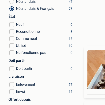
Néerlandais
47
Néerlandais & Français
73
État
Neuf
9
Reconditionné
3
Comme neuf
15
Utilisé
19
Ne fonctionne pas
0
Doit partir
Doit partir
0
Livraison
Enlèvement
57
Envoi
15
Offert depuis