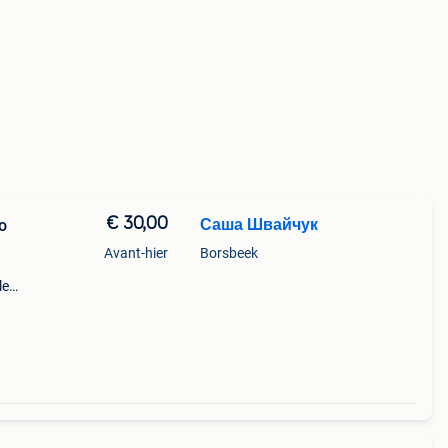
€ 30,00
Саша Швайчук
o
Avant-hier
Borsbeek
le
sion
tastiq