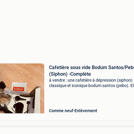
Cafetière sous vide Bodum Santos/Peb
(Siphon) -Complète
à vendre : une cafetière à dépression (siphon)
classique et iconique bodum santos (pebo). El
fonctionne sur le principe du vide et de la pres
de vapeur, ce qui garantit un café au goût fan
Comme neuf
Enlèvement