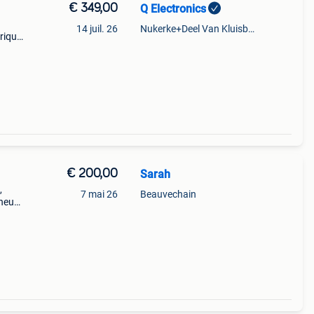
€ 349,00
Q Electronics
14 juil. 26
Nukerke+Deel Van Kluisbergen
briqué
a pâte
ble.
€ 200,00
Sarah
,
7 mai 26
Beauvechain
nneurs
tos
es