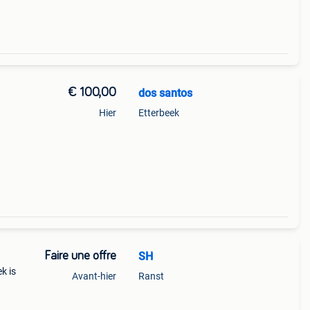
€ 100,00
dos santos
Hier
Etterbeek
Faire une offre
SH
k is
Avant-hier
Ranst