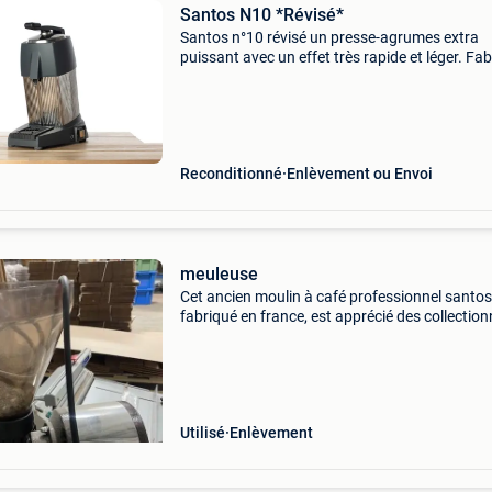
Santos N10 *Révisé*
Santos n°10 révisé un presse-agrumes extra
puissant avec un effet très rapide et léger. Fa
entièrement en matériau non corrosif. Toute l
reste dans le tambour de centrifugation amovi
T
Reconditionné
Enlèvement ou Envoi
meuleuse
Cet ancien moulin à café professionnel santos
fabriqué en france, est apprécié des collectio
comme des amateurs de café. La marque san
fabrique des moulins à café robustes depuis l
années
Utilisé
Enlèvement