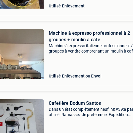
Utilisé
Enlèvement
Machine à expresso professionnel à 2
groupes + moulin à café
Machine à expresso italienne professionnelle 
groupes à vendre comprenant un moulin à ca
santos, 2 pistons et des sacs. La machine
fonctionne : chauffe correctement, exerce une
pression, les deux
Utilisé
Enlèvement ou Envoi
Cafetière Bodum Santos
Dans un état complètement neuf, n&#39;a pas
utilisé. Ramassez de préférence. Expédition
uniquement avec assurance car il s&#39;agit 
verrerie. (Frais supplémentaires, sauf à vos ri