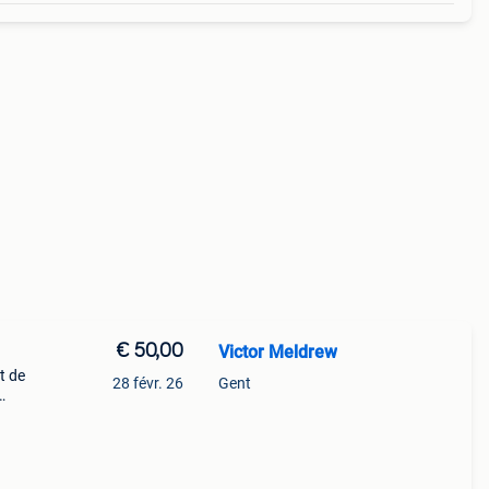
€ 50,00
Victor Meldrew
t de
28 févr. 26
Gent