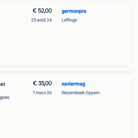
€ 52,00
germonpre
25 août 24
Leffinge
€ 35,00
xaviermag
et
7 mars 26
Wezembeek-Oppem
ignes