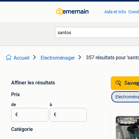
Aide et Info
Condi
357 résultats
pour 'sant
Accueil
Electroménager
Affiner les résultats
Sauvega
Prix
Electromén
de
à
€
€
Catégorie