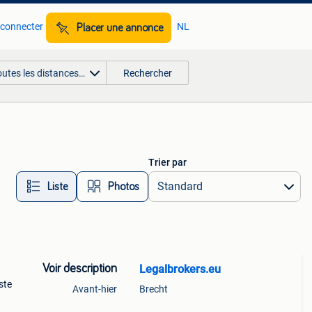
 connecter
NL
Placer une annonce
outes les distances…
Rechercher
Trier par
Liste
Photos
Voir description
Legalbrokers.eu
ste
Avant-hier
Brecht