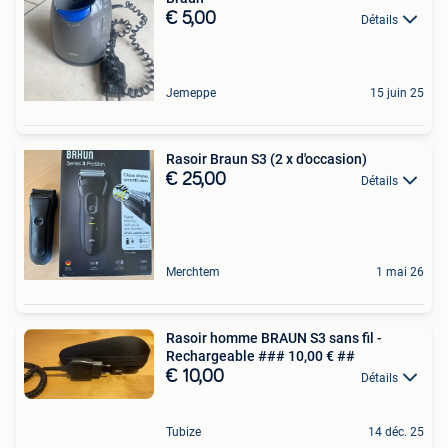
€ 5,00
Détails
Jemeppe
15 juin 25
Rasoir Braun S3 (2 x d'occasion)
€ 25,00
Détails
Merchtem
1 mai 26
Rasoir homme BRAUN S3 sans fil -
Rechargeable ### 10,00 € ##
€ 10,00
Détails
Tubize
14 déc. 25