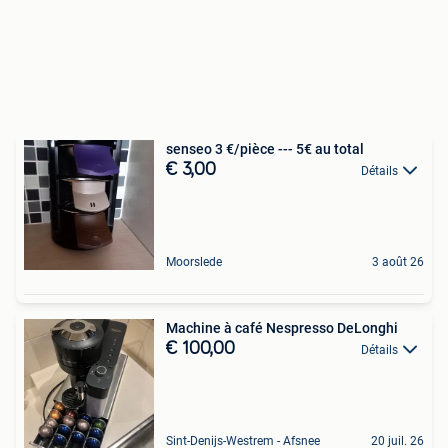
senseo 3 €/pièce --- 5€ au total
€ 3,00
Détails
Moorslede
3 août 26
Machine à café Nespresso DeLonghi
€ 100,00
Détails
Sint-Denijs-Westrem - Afsnee
20 juil. 26