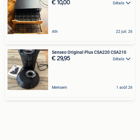
€ 10,00
Détails
Ath
22 juil. 26
Senseo Original Plus CSA220 CSA210
€ 29,95
Détails
Merksem
1 août 26