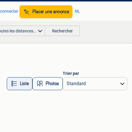
 connecter
NL
Placer une annonce
outes les distances…
Rechercher
Trier par
Liste
Photos