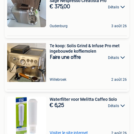
Sage Nespresso Creatista Pro
€ 375,00
Détails
Oudenburg
3 août 26
Te koop: Solis Grind & Infuse Pro met
ingebouwde koffiemolen
Faire une offre
Détails
Willebroek
2 août 26
Waterfilter voor Melitta Caffeo Solo
€ 6,25
Détails
Visiter le site internet
2 août 26