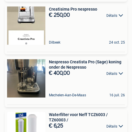
Creatisima Pro nespresso
€ 250,00
Détails
Dilbeek
24 oct. 25
Nespresso Creatista Pro (Sage) koning
onder de Nespresso
€ 400,00
Détails
Mechelen-Aan-De-Maas
16 juil. 26
Waterfilter voor Neff TCZ6003 /
TZ60003 /
€ 6,25
Détails