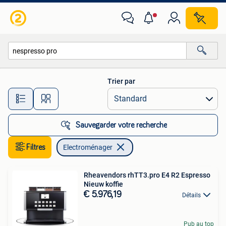
Electroménager
Trier par
Toutes les distances…
Sauvegarder votre recherche
Filtres
Electroménager
Rheavendors rhTT3.pro E4 R2 Espresso
Nieuw koffie
€ 5.976,19
Détails
Pub au top