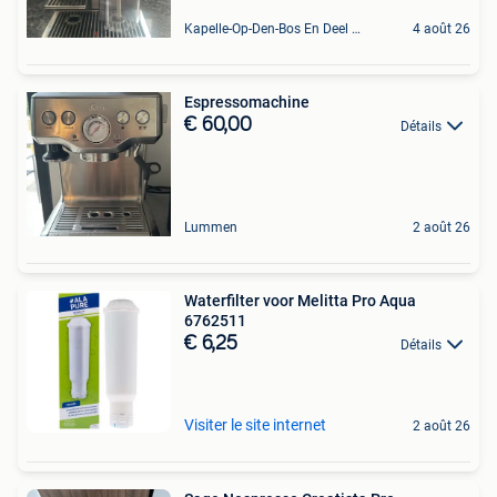
Kapelle-Op-Den-Bos En Deel Van Zemst
4 août 26
Espressomachine
€ 60,00
Détails
Lummen
2 août 26
Waterfilter voor Melitta Pro Aqua
6762511
€ 6,25
Détails
Visiter le site internet
2 août 26