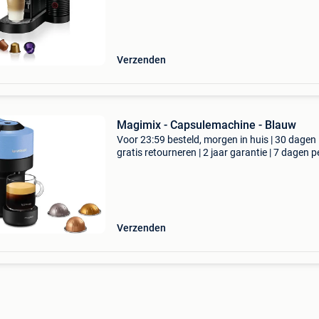
van design en functionaliteit met de nespresso 
Verzenden
Magimix - Capsulemachine - Blauw
Voor 23:59 besteld, morgen in huis | 30 dagen
gratis retourneren | 2 jaar garantie | 7 dagen p
week thuisbezorgd | voeg een vleugje kleur to
je keuken met deze magimix vertuo pop nespr
koff
Verzenden