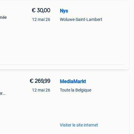
€ 30,00
Nys
gnée
12 mai 26
Woluwe-Saint-Lambert
€ 269,99
MediaMarkt
12 mai 26
Toute la Belgique
er
natie
citiz
Visiter le site internet