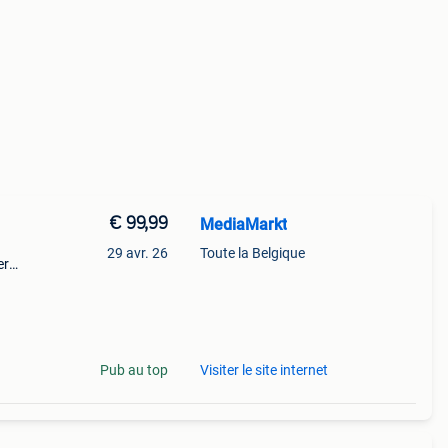
€ 99,99
MediaMarkt
29 avr. 26
Toute la Belgique
er
e aan
esso
Pub au top
Visiter le site internet