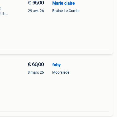
€ 65,00
Marie claire
9
29 avr. 26
Braine-Le-Comte
litre,
€ 60,00
faby
u
8 mars 26
Moorslede