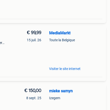
€ 99,99
MediaMarkt
15 juil. 26
Toute la Belgique
er
e aan
esso
Visiter le site internet
€ 150,00
mieke samyn
8 sept. 25
Izegem