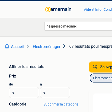
Aide et Info
Condi
67 résultats
pour 'nespr
Accueil
Electroménager
Affiner les résultats
Sauvega
Prix
Electromén
de
à
€
€
Catégorie
Supprimer la catégorie