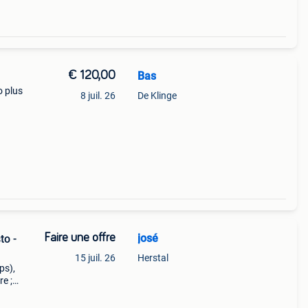
€ 120,00
Bas
 plus
8 juil. 26
De Klinge
c. Il
de 2
Faire une offre
josé
to -
15 juil. 26
Herstal
ps),
re ;