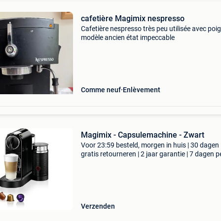
cafetière Magimix nespresso
Cafetière nespresso très peu utilisée avec poi
modèle ancien état impeccable
Comme neuf
Enlèvement
Magimix - Capsulemachine - Zwart
Voor 23:59 besteld, morgen in huis | 30 dagen
gratis retourneren | 2 jaar garantie | 7 dagen p
week thuisbezorgd | ontdek de perfecte combi
van design en functionaliteit met de nespresso 
Verzenden