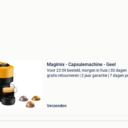
Magimix - Capsulemachine - Geel
Voor 23:59 besteld, morgen in huis | 30 dagen
gratis retourneren | 2 jaar garantie | 7 dagen p
week thuisbezorgd | voeg een vleugje kleur to
je keuken met deze magimix vertuo pop nespr
koff
Verzenden