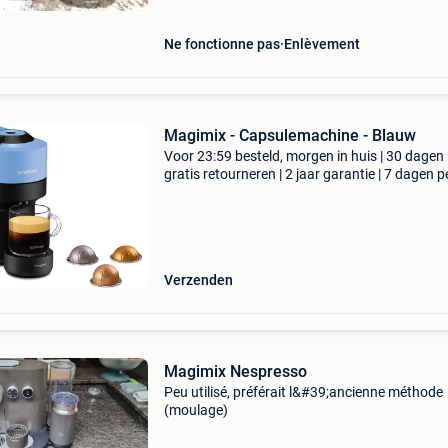
Ne fonctionne pas
Enlèvement
Magimix - Capsulemachine - Blauw
Voor 23:59 besteld, morgen in huis | 30 dagen
gratis retourneren | 2 jaar garantie | 7 dagen p
week thuisbezorgd | voeg een vleugje kleur to
je keuken met deze magimix vertuo pop nespr
koff
Verzenden
Magimix Nespresso
Peu utilisé, préférait l&#39;ancienne méthode
(moulage)