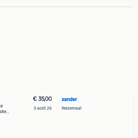
€ 35,00
xander
ir
3 août 26
Wezemaal
sitez