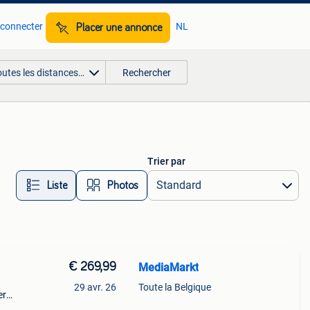
 connecter
NL
Placer une annonce
outes les distances…
Rechercher
Trier par
Liste
Photos
€ 269,99
MediaMarkt
29 avr. 26
Toute la Belgique
er
natie