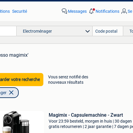
tions
Securité
Messages
Notifications
Se
Electroménager
T
esso magimix'
Vous serez notifié des
rder votre recherche
nouveaux résultats
ager
Magimix - Capsulemachine - Zwart
Voor 23:59 besteld, morgen in huis | 30 dagen
gratis retourneren | 2 jaar garantie | 7 dagen p
week thuisbezorgd | ontdek de perfecte combi