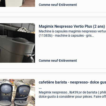
Comme neuf
Enlèvement
Magimix Nespresso Vertio Plus (2 ans)
Machine à capsules magimix nespresso vertuo
(11383b) - machine à capsules - gris
l&#39;organiseur de bonne qualité est livré ave
a été acheté séparément. Très peu utilisé, âgé 
ans,
Comme neuf
Enlèvement
cafetière barista - nespresso- dolce gus
...
Magimix nespresso , l&#39;or de barista ( phili
dolce gusto à considérer pour pièces. Faire off
payement cash sur place sans intermédiaires