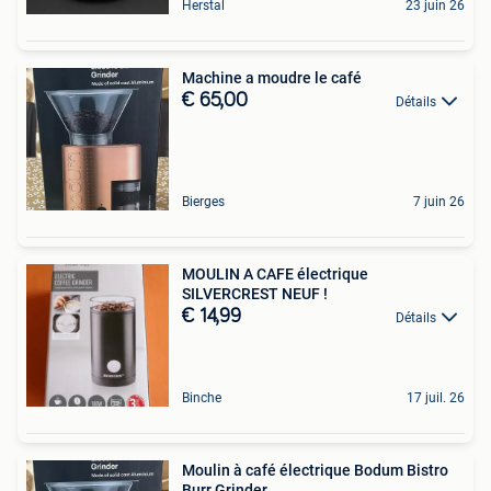
Herstal
23 juin 26
Machine a moudre le café
€ 65,00
Détails
Bierges
7 juin 26
MOULIN A CAFE électrique
SILVERCREST NEUF !
€ 14,99
Détails
Binche
17 juil. 26
Moulin à café électrique Bodum Bistro
Burr Grinder