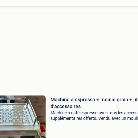
Machine a espresso + moulin grain + pl
d’accessoires
Machine à café espresso avec tous les access
supplémentaires offerts. Vendu avec un mouli
grains de café coniques électrique. - Bottomle
portafilter - poubelle à marée de café - mélang