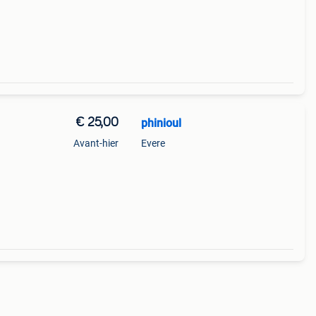
€ 25,00
phinioul
Avant-hier
Evere