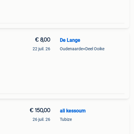
€ 8,00
De Lange
22 juil. 26
Oudenaarde+Deel Ooike
€ 150,00
ali kessoum
26 juil. 26
Tubize