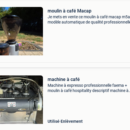
moulin à café Macap
Je mets en vente ce moulin à café macap m5a
modèle automatique de qualité professionnell
idéal pour les amateurs d’espresso exigeants, 
passionnés de café à domicile ou pour une pet
activi
machine à café
Machine à expresso professionnelle faema +
moulin à café hospitality descriptif machine à
expresso professionnelle faema avec moulin à
séparé. Qualité hôtelière robuste, idéale pour
l&#39;esp
Utilisé
Enlèvement