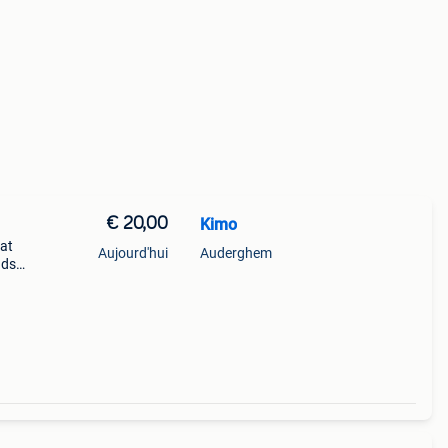
€ 20,00
Kimo
tat
Aujourd'hui
Auderghem
nds