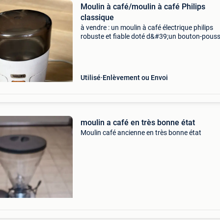
Moulin à café/moulin à café Philips
classique
à vendre : un moulin à café électrique philips
robuste et fiable doté d&#39;un bouton-pouss
orange distinctif. Vous recherchez le délicieux
parfum des grains de café fraîchement moulus
matin
Utilisé
Enlèvement ou Envoi
moulin a café en très bonne état
Moulin café ancienne en très bonne état