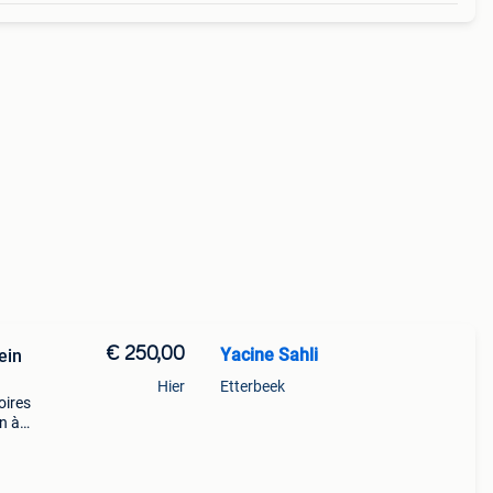
€ 250,00
Yacine Sahli
ein
Hier
Etterbeek
oires
n à
ss
eur -