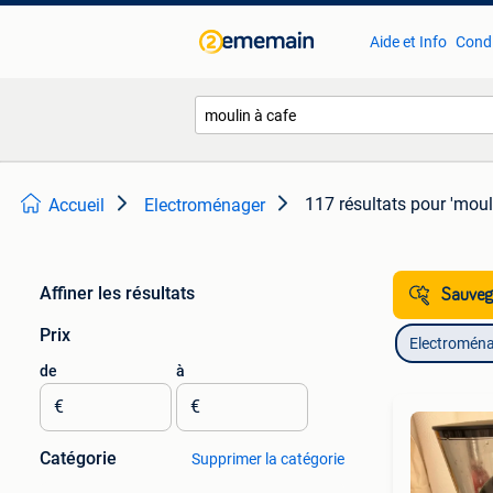
Aide et Info
Condi
117 résultats
pour 'moul
Accueil
Electroménager
Affiner les résultats
Sauvega
Prix
Electromén
de
à
€
€
Catégorie
Supprimer la catégorie