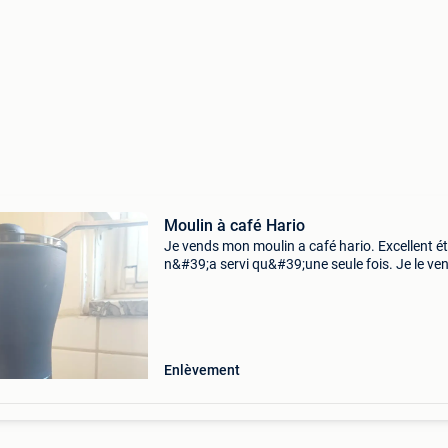
Moulin à café Hario
Je vends mon moulin a café hario. Excellent é
n&#39;a servi qu&#39;une seule fois. Je le ve
car j&#39;ai acheté un électrique.
Enlèvement