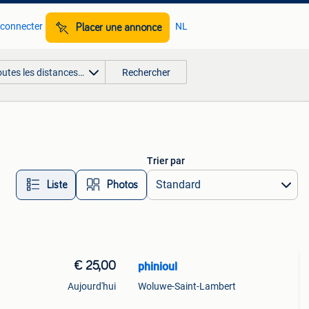
 connecter
NL
Placer une annonce
outes les distances…
Rechercher
Trier par
Liste
Photos
€ 25,00
phinioul
Aujourd'hui
Woluwe-Saint-Lambert