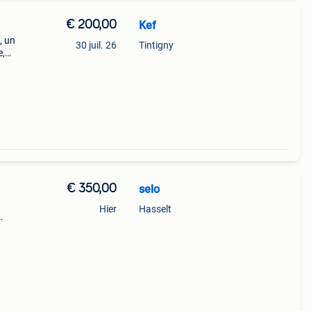
€ 200,00
Kef
, un
30 juil. 26
Tintigny
e,
les
ite
€ 350,00
selo
Hier
Hasselt
 café