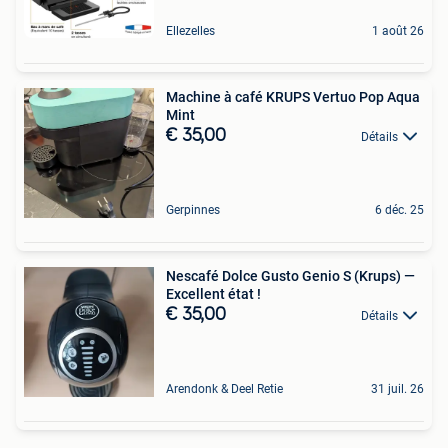
Ellezelles
1 août 26
Machine à café KRUPS Vertuo Pop Aqua
Mint
€ 35,00
Détails
Gerpinnes
6 déc. 25
Nescafé Dolce Gusto Genio S (Krups) —
Excellent état !
€ 35,00
Détails
Arendonk & Deel Retie
31 juil. 26