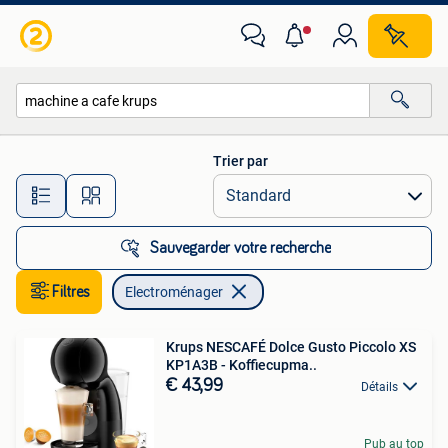
Electroménager
Trier par
Toutes les distances…
Sauvegarder votre recherche
Filtres
Electroménager
Krups NESCAFÉ Dolce Gusto Piccolo XS
KP1A3B - Koffiecupma..
€ 43,99
Détails
Pub au top