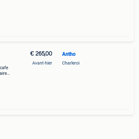
€ 265,00
Antho
Avant-hier
Charleroi
 cafe
aire
ien
t ma