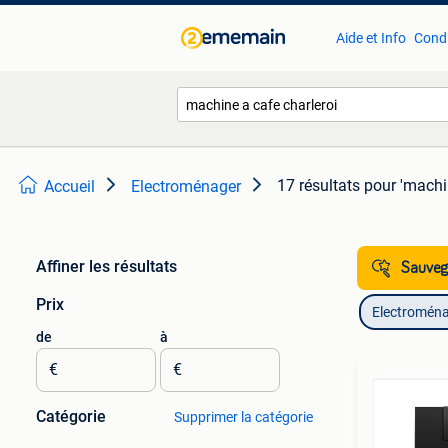
Aide et Info
Condi
17 résultats
pour 'machin
Accueil
Electroménager
Affiner les résultats
Sauvega
Prix
Electromén
de
à
€
€
Catégorie
Supprimer la catégorie