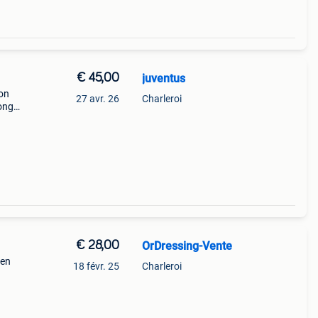
€ 45,00
juventus
on
27 avr. 26
Charleroi
onghi,
ent ✅
ec
€ 28,00
OrDressing-Vente
 en
18 févr. 25
Charleroi