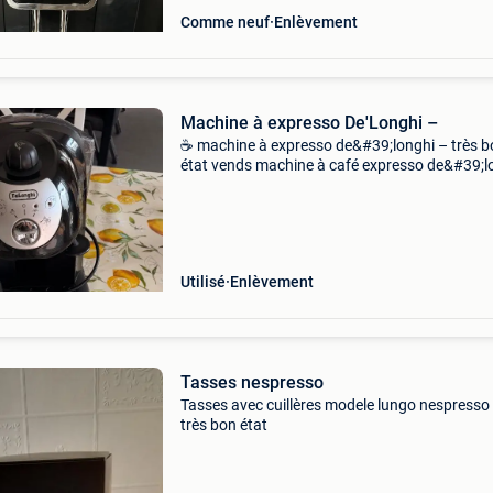
Comme neuf
Enlèvement
Machine à expresso De'Longhi –
☕ machine à expresso de&#39;longhi – très b
état vends machine à café expresso de&#39;l
couleur noir/argent. ✅ Fonctionne parfaitem
buse vapeur pour cappuccino/latte ✅ livré av
Utilisé
Enlèvement
Tasses nespresso
Tasses avec cuillères modele lungo nespresso
très bon état