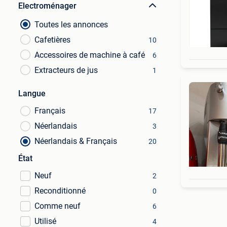
Electroménager
Toutes les annonces
Cafetières
10
Accessoires de machine à café
6
Extracteurs de jus
1
Langue
Français
17
Néerlandais
3
Néerlandais & Français
20
État
Neuf
2
Reconditionné
0
Comme neuf
6
Utilisé
4