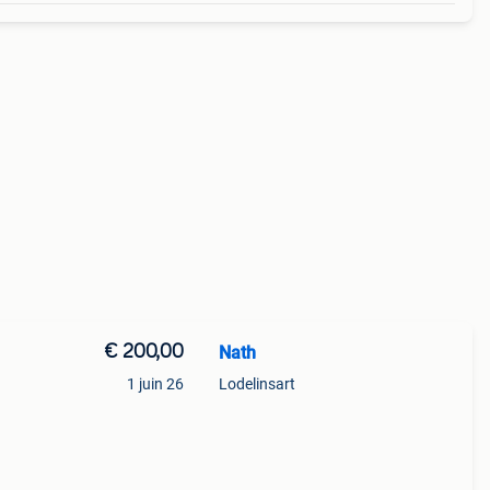
€ 200,00
Nath
1 juin 26
Lodelinsart