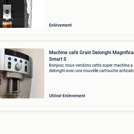
resteront sans suite l&#39;article
Enlèvement
Machine café Grain Delonghi Magnifica
Smart S
Bonjour, nous vendons cette super machine a
delonghi avec une nouvelle cartouche anticalc
installe ce jour. Super etat, super café, super b
entretenue et surtour aucun probleme! En fai
Utilisé
Enlèvement