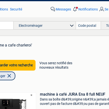
tions
Securité
Messages
Notifications
Se
Electroménager
T
e a cafe charleroi'
Vous serez notifié des
rder votre recherche
nouveaux résultats
ager
machine à café JURA Ena 8 full NEUF
Dans sa boîte d&#39;origine n&#39;a jamais é
ouvert pas de facture d&#39;ou pas de garant
d&#39;ou prix intéressant. Les offres non sér