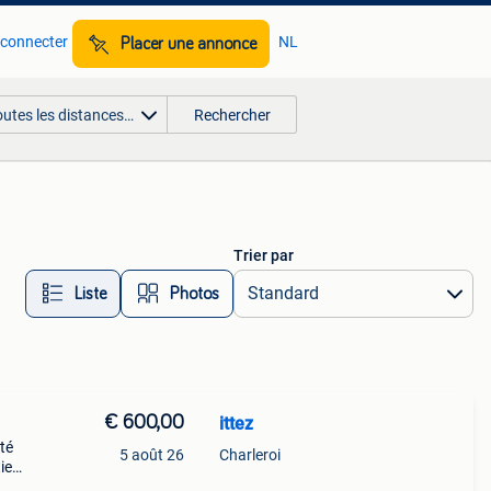
 connecter
NL
Placer une annonce
outes les distances…
Rechercher
Trier par
Liste
Photos
€ 600,00
ittez
té
5 août 26
Charleroi
ie
ieuses