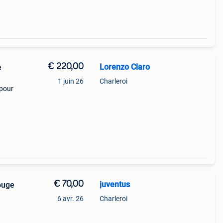
€ 220,00
Lorenzo Claro
e
1 juin 26
Charleroi
 pour
€ 70,00
juventus
ouge
6 avr. 26
Charleroi
n
rte