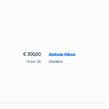
€ 300,00
Abdoula Kibour
19 avr. 26
Charleroi