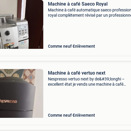
Machine à café Saeco Royal
Machine à café automatique saeco profession
royal complètement révisé par un professionne
Comme neuf
Enlèvement
Machine à café vertuo next
Nespresso vertuo next by de&#39;longhi –
excellent état je vends une machine à café
nespresso vertuo next (de&#39;longhi), excell
état, je n&#39;en ai plus l&#39;utilité. Caractér
Comme neuf
Enlèvement