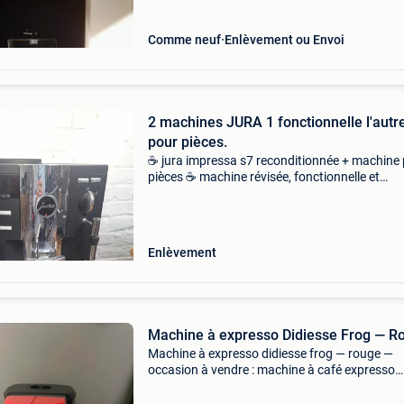
Comme neuf
Enlèvement ou Envoi
2 machines JURA 1 fonctionnelle l'autr
pour pièces.
☕ jura impressa s7 reconditionnée + machine
pièces ☕ machine révisée, fonctionnelle et
préparant un excellent café. ✅ Café en grains
fraîchement moulu ✅ buse vapeur ✅
fonctionnement testé et vali
Enlèvement
Machine à expresso Didiesse Frog — R
Machine à expresso didiesse frog — rouge —
occasion à vendre : machine à café expresso
didiesse frog en coloris rouge, un design italie
original et coloré qui fait son effet dans n’impo