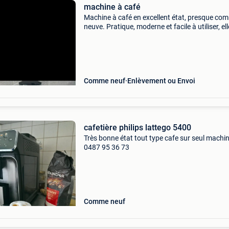
machine à café
Machine à café en excellent état, presque co
neuve. Pratique, moderne et facile à utiliser, ell
idéale pour préparer un bon café au quotidien.
Fonctionne parfaitement et a toujours été bie
Comme neuf
Enlèvement ou Envoi
cafetière philips lattego 5400
Très bonne état tout type cafe sur seul machi
0487 95 36 73
Comme neuf