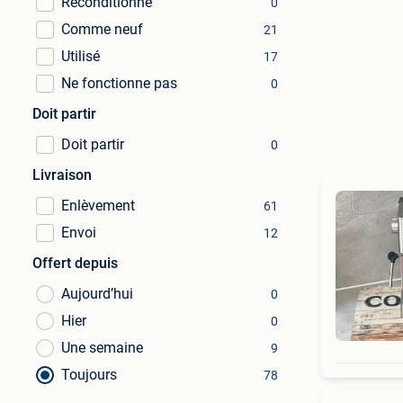
Reconditionné
0
Comme neuf
21
Utilisé
17
Ne fonctionne pas
0
Doit partir
Doit partir
0
Livraison
Enlèvement
61
Envoi
12
Offert depuis
Aujourd’hui
0
Hier
0
Une semaine
9
Toujours
78