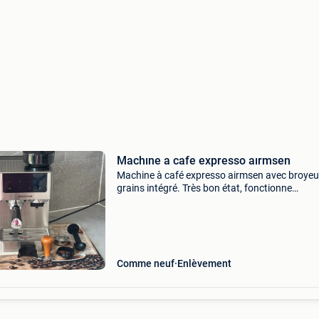
Machıne a cafe expresso aırmsen
Machine à café expresso airmsen avec broyeu
grains intégré. Très bon état, fonctionne
parfaitement. Café en grains ou expresso
fraîchement moulu. Vendue avec les accessoi
visibles sur les photos
Comme neuf
Enlèvement