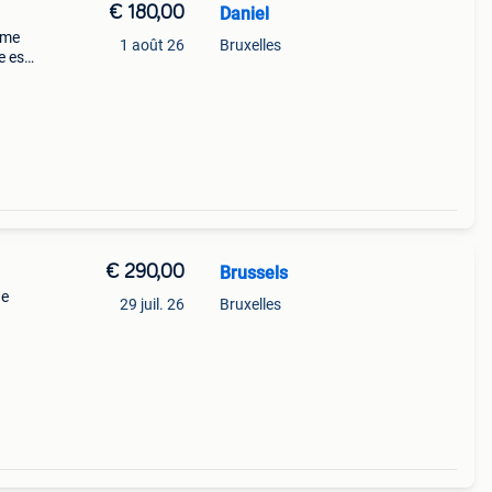
€ 180,00
Daniel
mme
1 août 26
Bruxelles
e est
n en
€ 290,00
Brussels
ne
29 juil. 26
Bruxelles