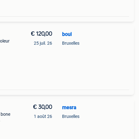
€ 120,00
boul
coleur
25 juil. 26
Bruxelles
€ 30,00
mesra
s bone
1 août 26
Bruxelles