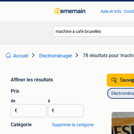
Aide et Info
Condi
78 résultats
pour 'machi
Accueil
Electroménager
Affiner les résultats
Sauvega
Prix
Electromén
de
à
€
€
Catégorie
Supprimer la catégorie