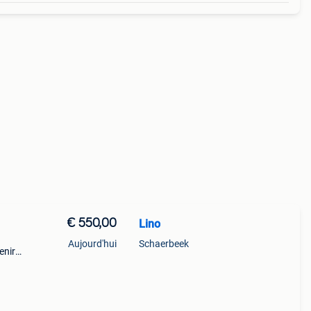
€ 550,00
Lino
Aujourd'hui
Schaerbeek
enir