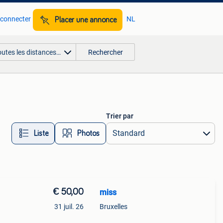
 connecter
NL
Placer une annonce
outes les distances…
Rechercher
Trier par
Liste
Photos
€ 50,00
miss
31 juil. 26
Bruxelles