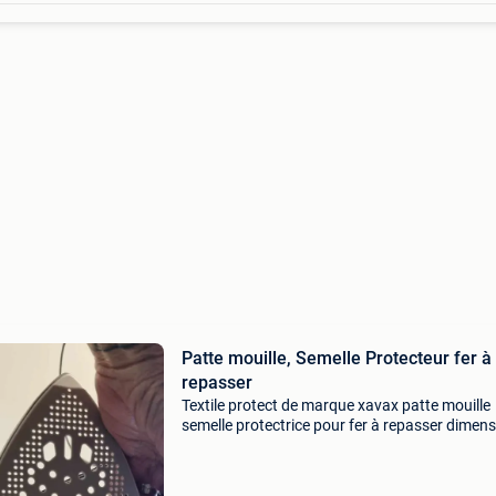
Patte mouille, Semelle Protecteur fer à
repasser
Textile protect de marque xavax patte mouille
semelle protectrice pour fer à repasser dimen
sur les photos le nom à changer maintenant
c&#39;est rayne à la place de xavax évite les
potentiels