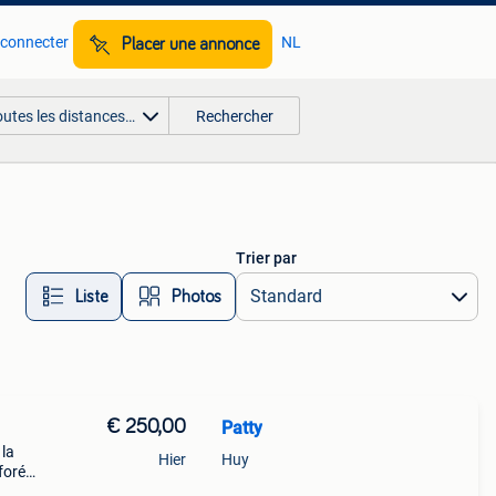
 connecter
NL
Placer une annonce
outes les distances…
Rechercher
Trier par
Liste
Photos
€ 250,00
Patty
 la
Hier
Huy
rforés
gn