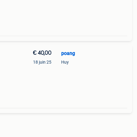
€ 40,00
poang
18 juin 25
Huy