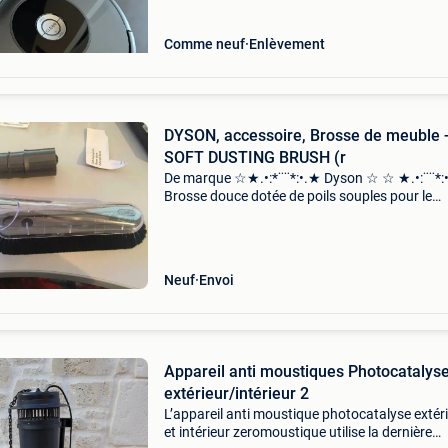
Comme neuf
Enlèvement
DYSON, accessoire, Brosse de meuble 
SOFT DUSTING BRUSH (r
De marque ☆★.•:*¨¨*:•.★ Dyson ☆ ☆ ★.•:¨¨*
Brosse douce dotée de poils souples pour le
nettoyage des surfaces, et objets délicates sof
dusting brush dans la boite, un embout et une
brosse prix en
Neuf
Envoi
Appareil anti moustiques Photocatalys
extérieur/intérieur 2
L’appareil anti moustique photocatalyse extér
et intérieur zeromoustique utilise la dernière