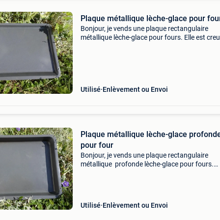
Plaque métallique lèche-glace pour fou
Bonjour, je vends une plaque rectangulaire
métallique lèche-glace pour fours. Elle est cre
Dimension: 42cm * 35 cm envoi possible à vos 
(par bpost ou mondial relay, paiement par vir
ban
Utilisé
Enlèvement ou Envoi
Plaque métallique lèche-glace profond
pour four
Bonjour, je vends une plaque rectangulaire
métallique profonde lèche-glace pour fours.
Dimension: 42cm * 35 cm envoi possible à vos 
(par bpost ou mondial relay, paiement par vir
bancaire)
Utilisé
Enlèvement ou Envoi