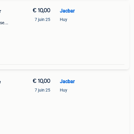
€ 10,00
Jacbar
r
7 juin 25
Huy
use.
frais
ement
€ 10,00
Jacbar
e
7 juin 25
Huy
frais
ement