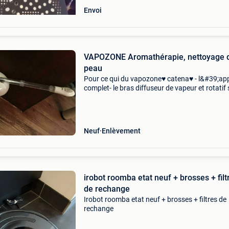
Envoi
VAPOZONE Aromathérapie, nettoyage d
peau
Pour ce qui du vapozone♥ catena♥ - l&#39;app
complet- le bras diffuseur de vapeur et rotatif 
trouve à côté de la base.- Pratique et efficace l
vapozone nettoie en profondeur la peau, visa
Neuf
Enlèvement
irobot roomba etat neuf + brosses + filt
de rechange
Irobot roomba etat neuf + brosses + filtres de
rechange