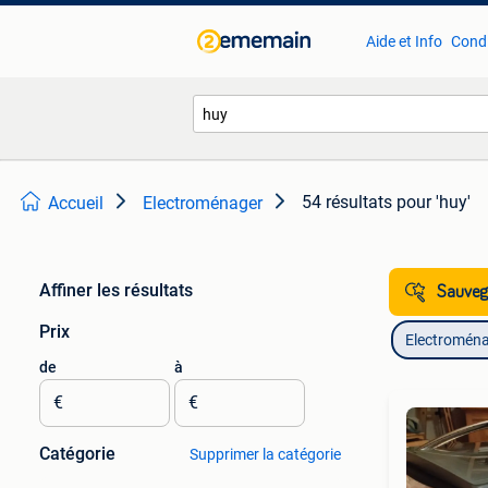
Aide et Info
Condi
54 résultats
pour 'huy'
Accueil
Electroménager
Affiner les résultats
Sauvega
Prix
Electromén
de
à
€
€
Catégorie
Supprimer la catégorie