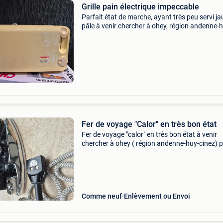
Grille pain électrique impeccable
Parfait état de marche, ayant très peu servi j
pâle à venir chercher à ohey, région andenne-
cinez peux également être envoyé frais
d&#39;envoi à charge de l&#39;acheteur
Fer de voyage "Calor" en très bon état
Fer de voyage "calor" en très bon état à venir
chercher à ohey ( région andenne-huy-cinez) 
également être envoyé frais d&#39;envoi à ch
de l&#39;acheteur
Comme neuf
Enlèvement ou Envoi