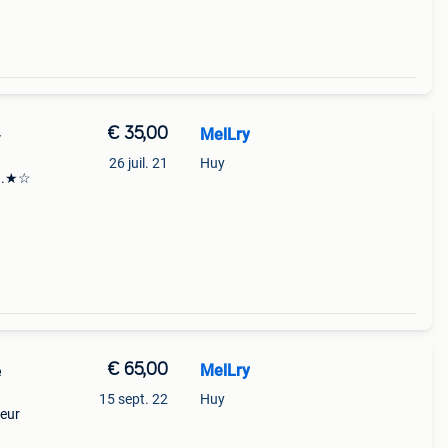
€ 35,00
MelLry
-
26 juil. 21
Huy
:•.★☆
t
€ 65,00
MelLry
e
15 sept. 22
Huy
ieur