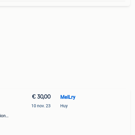
€ 30,00
MelLry
10 nov. 23
Huy
sions