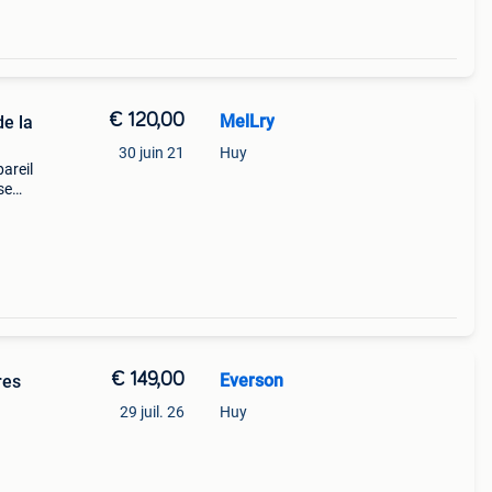
€ 120,00
MelLry
e la
30 juin 21
Huy
areil
se
e
€ 149,00
Everson
res
29 juil. 26
Huy