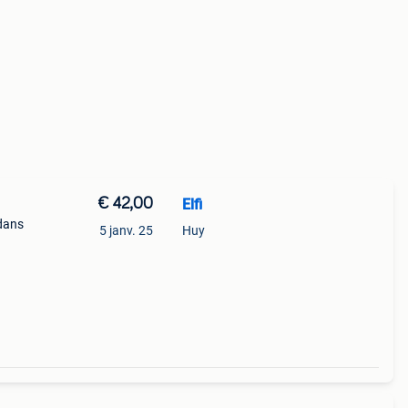
€ 42,00
Elfi
 dans
5 janv. 25
Huy