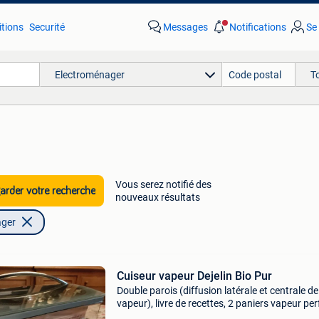
tions
Securité
Messages
Notifications
Se
Electroménager
T
Vous serez notifié des
rder votre recherche
nouveaux résultats
ager
Cuiseur vapeur Dejelin Bio Pur
Double parois (diffusion latérale et centrale de
vapeur), livre de recettes, 2 paniers vapeur pe
en inox 18/10 gn 1/2, 3 rehausses en tritan® 