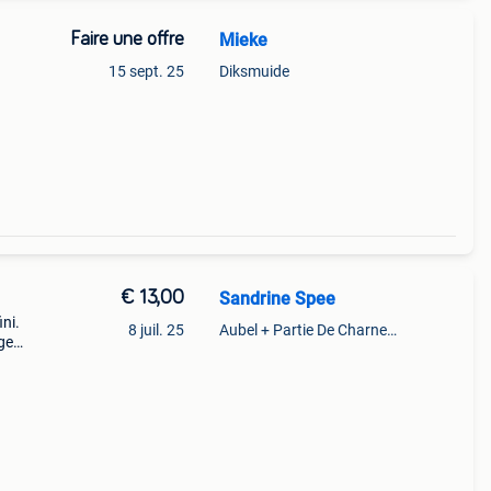
Faire une offre
Mieke
15 sept. 25
Diksmuide
€ 13,00
Sandrine Spee
ni.
8 juil. 25
Aubel + Partie De Charneux
ge
t
n pe