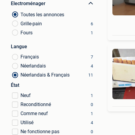
Electroménager
Toutes les annonces
Grille-pain
6
Fours
1
Langue
Français
7
Néerlandais
4
Néerlandais & Français
11
État
Neuf
1
Reconditionné
0
Comme neuf
1
Utilisé
4
Ne fonctionne pas
0