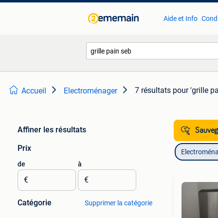
Aide et Info
Condi
7 résultats
pour 'grille p
Accueil
Electroménager
Affiner les résultats
Sauvega
Prix
Electromén
de
à
€
€
Catégorie
Supprimer la catégorie