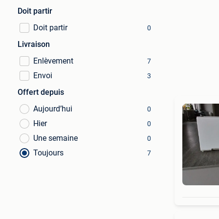
Doit partir
Doit partir
0
Livraison
Enlèvement
7
Envoi
3
Offert depuis
Aujourd’hui
0
Hier
0
Une semaine
0
Toujours
7