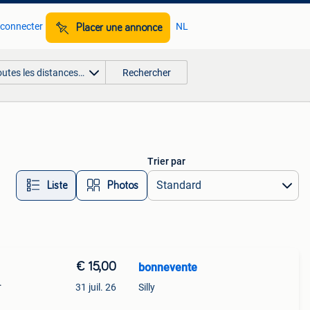
 connecter
NL
Placer une annonce
outes les distances…
Rechercher
Trier par
Liste
Photos
€ 15,00
bonnevente
.
31 juil. 26
Silly