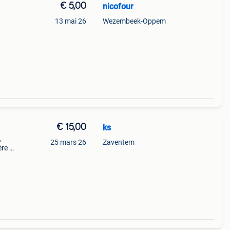
€ 5,00
nicofour
13 mai 26
Wezembeek-Oppem
€ 15,00
ks
,
25 mars 26
Zaventem
ère à