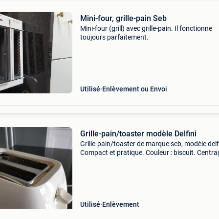
Mini-four, grille-pain Seb
Mini-four (grill) avec grille-pain. Il fonctionne
toujours parfaitement.
Utilisé
Enlèvement ou Envoi
Grille-pain/toaster modèle Delfini
Grille-pain/toaster de marque seb, modèle delfi
Compact et pratique. Couleur : biscuit. Centra
automatique du pain, tiroir ramasse-miettes e
position pain congelé et stop-eject. Utilisé et u
Utilisé
Enlèvement