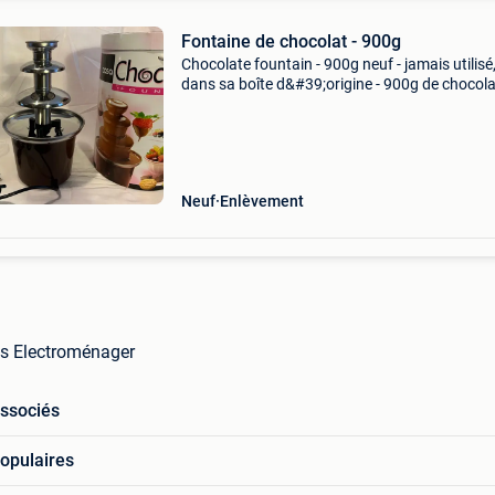
Fontaine de chocolat - 900g
Chocolate fountain - 900g neuf - jamais utilisé
dans sa boîte d&#39;origine - 900g de chocol
par fois - mode d&#39;emploi inclus dans la bo
avec thermostat et fusible de sécurité idéa
Neuf
Enlèvement
ns Electroménager
associés
opulaires