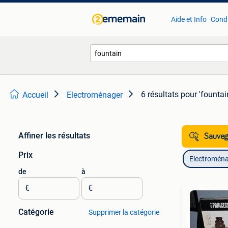
Aide et Info
Condi
6 résultats
pour 'fountai
Accueil
Electroménager
Affiner les résultats
Sauvega
Prix
Electromén
de
à
€
€
Catégorie
Supprimer la catégorie