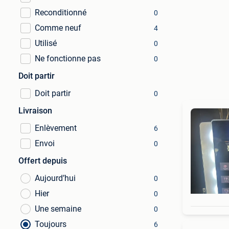
Reconditionné
0
Comme neuf
4
Utilisé
0
Ne fonctionne pas
0
Doit partir
Doit partir
0
Livraison
Enlèvement
6
Envoi
0
Offert depuis
Aujourd’hui
0
Hier
0
Une semaine
0
Toujours
6