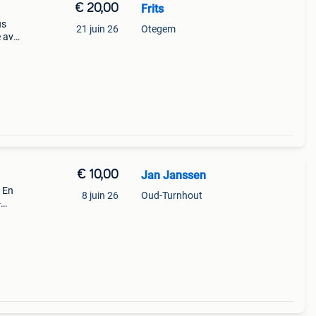
€ 20,00
Frits
us
21 juin 26
Otegem
e avec
tire
e d
€ 10,00
Jan Janssen
. En
8 juin 26
Oud-Turnhout
-