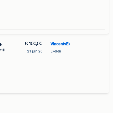
€ 100,00
VincentvEk
e
vrij
21 juin 26
Ekeren