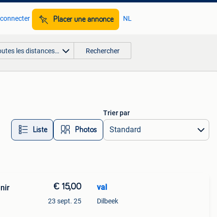
 connecter
NL
Placer une annonce
outes les distances…
Rechercher
Trier par
Liste
Photos
€ 15,00
val
nir
23 sept. 25
Dilbeek