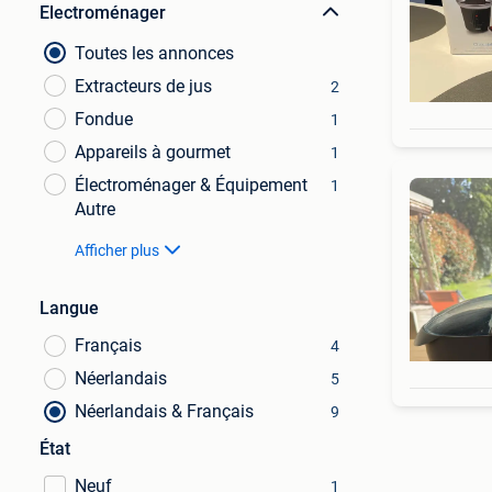
Electroménager
Toutes les annonces
Extracteurs de jus
2
Fondue
1
Appareils à gourmet
1
Électroménager & Équipement
1
Autre
Afficher plus
Langue
Français
4
Néerlandais
5
Néerlandais & Français
9
État
Neuf
1