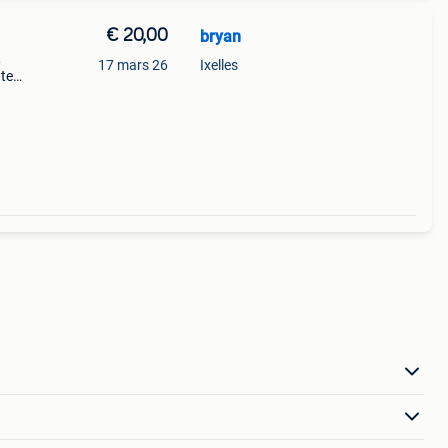
€ 20,00
bryan
,
17 mars 26
Ixelles
ate
îte -