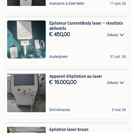
Arendonk & Deel Retie
11 juin 26
Épilateur CurrentBody laser – résultats
définitifs
€ 450,00
Détails
Auderghem
31 juil. 26
Appareil d'épilation au laser
€ 16.000,00
Détails
Sint-Amands
3 mai 26
épilation laser braun