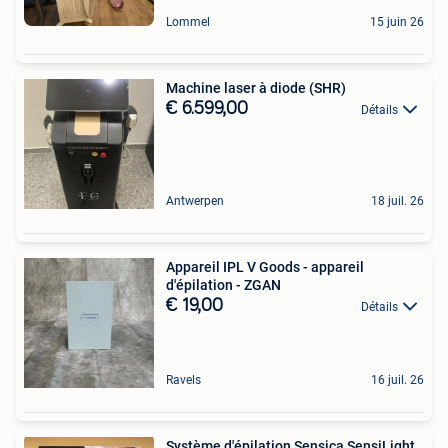
Lommel
15 juin 26
Machine laser à diode (SHR) ‍
€ 6.599,00
Détails
Antwerpen
18 juil. 26
Appareil IPL V Goods - appareil
d'épilation - ZGAN
€ 19,00
Détails
Ravels
16 juil. 26
Système d'épilation Sensica SensiLight