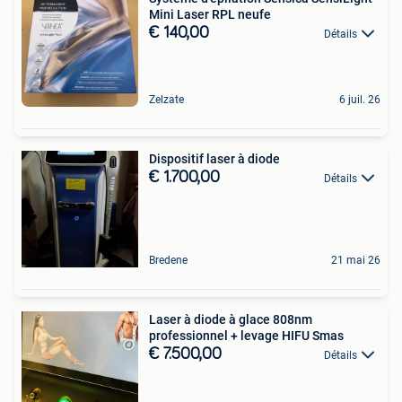
Mini Laser RPL neufe
€ 140,00
Détails
Zelzate
6 juil. 26
Dispositif laser à diode
€ 1.700,00
Détails
Bredene
21 mai 26
Laser à diode à glace 808nm
professionnel + levage HIFU Smas
€ 7.500,00
Détails