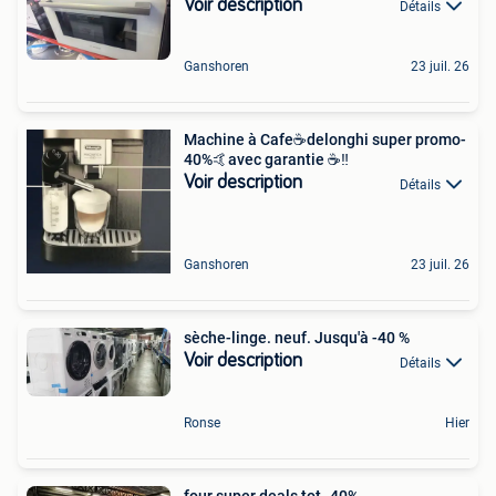
Voir description
Détails
Ganshoren
23 juil. 26
Machine à Cafe☕️delonghi super promo-
40%🤙avec garantie ☕️‼️
Voir description
Détails
Ganshoren
23 juil. 26
sèche-linge. neuf. Jusqu'à -40 %
Voir description
Détails
Ronse
Hier
four super deals tot -40%