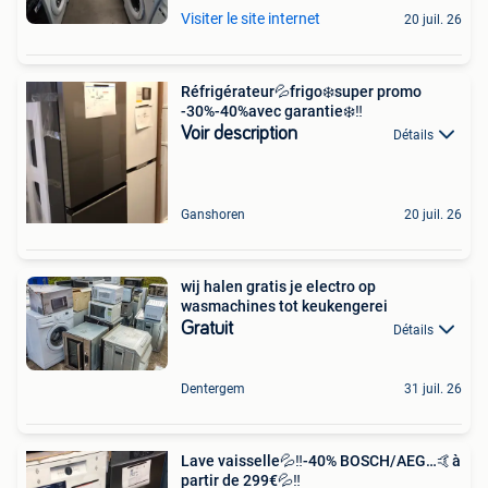
Visiter le site internet
20 juil. 26
Réfrigérateur💦frigo❄️super promo
-30%-40%avec garantie❄️‼️
Voir description
Détails
Ganshoren
20 juil. 26
wij halen gratis je electro op
wasmachines tot keukengerei
Gratuit
Détails
Dentergem
31 juil. 26
Lave vaisselle💦‼️-40% BOSCH/AEG…🤙à
partir de 299€💦‼️