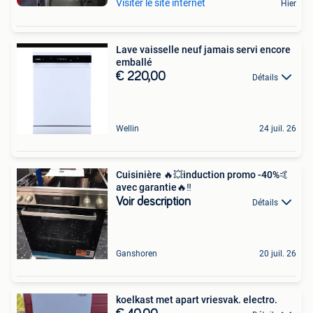
Visiter le site internet
Hier
Lave vaisselle neuf jamais servi encore
emballé
€ 220,00
Détails
Wellin
24 juil. 26
Cuisinière 🔥💥induction promo -40%🤙
avec garantie🔥‼️
Voir description
Détails
Ganshoren
20 juil. 26
koelkast met apart vriesvak. electro.