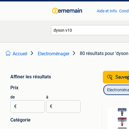
Aide et Info
Condi
80 résultats
pour 'dyson
Accueil
Electroménager
Affiner les résultats
Sauvega
Prix
Electromén
de
à
€
€
Catégorie