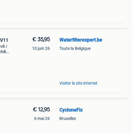
€ 35,95
Waterfilterexpert.be
 V11
 v8 /
10 juin 26
Toute la Belgique
chikt
Visiter le site internet
€ 12,95
CycloneFix
6 mai 26
Bruxelles