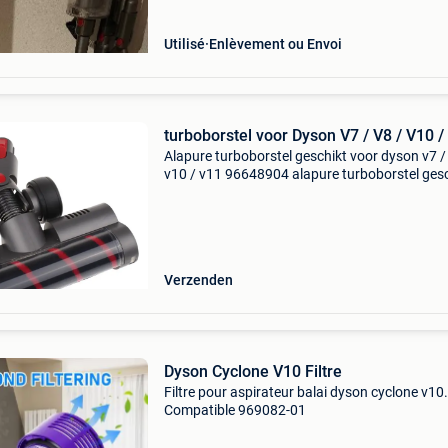
Utilisé
Enlèvement ou Envoi
turboborstel voor Dyson V7 / V8 / V10 /
Alapure turboborstel geschikt voor dyson v7 /
v10 / v11 96648904 alapure turboborstel ges
voor dyson v7 / v8 / v10 / v11 96648904
alternatieve modelnummers voor dit product:
966489-04, 96648
Verzenden
Dyson Cyclone V10 Filtre
Filtre pour aspirateur balai dyson cyclone v10.
Compatible 969082-01