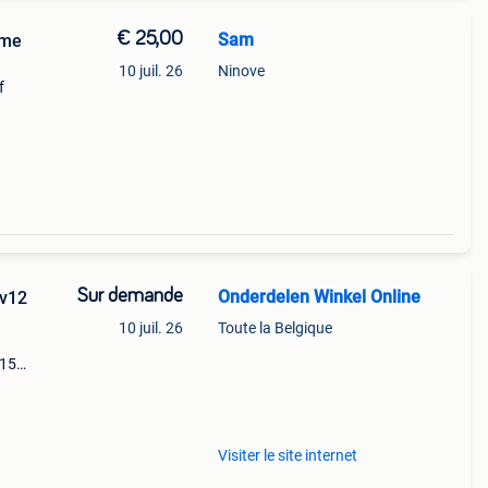
€ 25,00
Sam
mme
10 juil. 26
Ninove
f
Sur demande
Onderdelen Winkel Online
sv12
10 juil. 26
Toute la Belgique
v15
12
Visiter le site internet