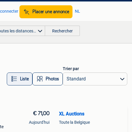
 connecter
NL
Placer une annonce
outes les distances…
Rechercher
Trier par
Liste
Photos
€ 71,00
XL Auctions
Aujourd'hui
Toute la Belgique
te