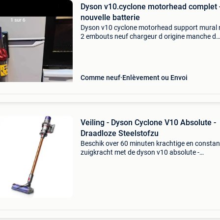
Dyson v10.cyclone motorhead complet 
nouvelle batterie
Dyson v10 cyclone motorhead support mural 
2 embouts neuf chargeur d origine manche d
origine brosse motorisée nouvelle batterie a re
sur 4430.ans ou envoi possible via bpost en s
et en
Comme neuf
Enlèvement ou Envoi
Veiling - Dyson Cyclone V10 Absolute -
Draadloze Steelstofzu
Beschik over 60 minuten krachtige en constan
zuigkracht met de dyson v10 absolute -
steelstofzuiger. Tijdens het stofzuigen kan je
eenvoudig tussen de drie verschillende
zuigkrachtstanden wisselen.