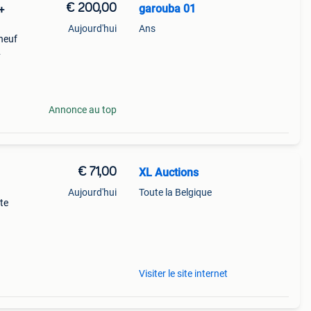
€ 200,00
garouba 01
+
Aujourd'hui
Ans
neuf
tirer
écure
Annonce au top
€ 71,00
XL Auctions
Aujourd'hui
Toute la Belgique
te
Visiter le site internet