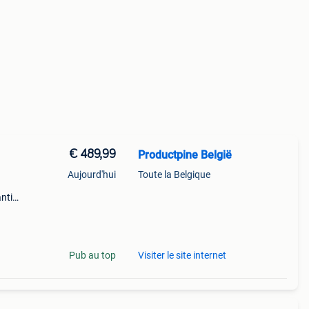
€ 489,99
Productpine België
Aujourd'hui
Toute la Belgique
ntie.
tis
Pub au top
Visiter le site internet