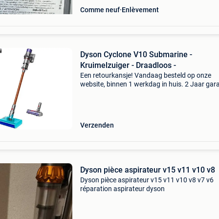
Comme neuf
Enlèvement
Dyson Cyclone V10 Submarine -
Kruimelzuiger - Draadloos -
Een retourkansje! Vandaag besteld op onze
website, binnen 1 werkdag in huis. 2 Jaar gara
Gratis verzending boven de €20. Beperkte
voorraad. Niet tevreden? Retourneren kan gra
binnen 30 da
Verzenden
Dyson pièce aspirateur v15 v11 v10 v8
Dyson pièce aspirateur v15 v11 v10 v8 v7 v6
réparation aspirateur dyson