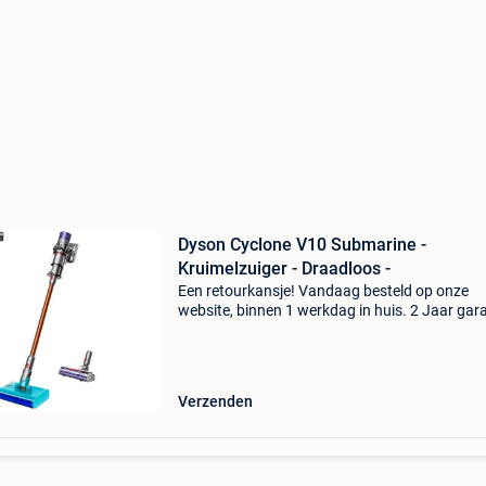
Dyson Cyclone V10 Submarine -
Kruimelzuiger - Draadloos -
Een retourkansje! Vandaag besteld op onze
website, binnen 1 werkdag in huis. 2 Jaar gara
Gratis verzending boven de €20. Beperkte
voorraad. Niet tevreden? Retourneren kan gra
binnen 30 da
Verzenden