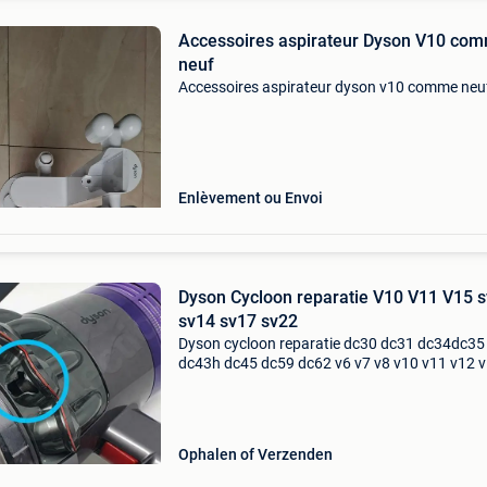
Accessoires aspirateur Dyson V10 co
neuf
Accessoires aspirateur dyson v10 comme neu
Enlèvement ou Envoi
Dyson Cycloon reparatie V10 V11 V15 
sv14 sv17 sv22
Dyson cycloon reparatie dc30 dc31 dc34dc35
dc43h dc45 dc59 dc62 v6 v7 v8 v10 v11 v12 
(sv03 sv05 sv06 sv07 sv08sv09 sv10 sv11 sv
sv14 sv16 sv17 omni-glide sv19 sv20 sv22)
cycloon is uw dyson cycl
Ophalen of Verzenden