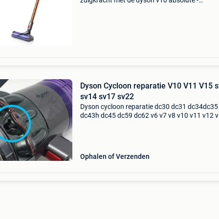
zuigkracht met de dyson v10 absolute -
steelstofzuiger. Tijdens het stofzuigen kan je
eenvoudig tussen de drie verschillende
zuigkrachtstanden wisselen.
Dyson Cycloon reparatie V10 V11 V15 
sv14 sv17 sv22
Dyson cycloon reparatie dc30 dc31 dc34dc35
dc43h dc45 dc59 dc62 v6 v7 v8 v10 v11 v12 
(sv03 sv05 sv06 sv07 sv08sv09 sv10 sv11 sv
sv14 sv16 sv17 omni-glide sv19 sv20 sv22)
cycloon is uw dyson cycl
Ophalen of Verzenden