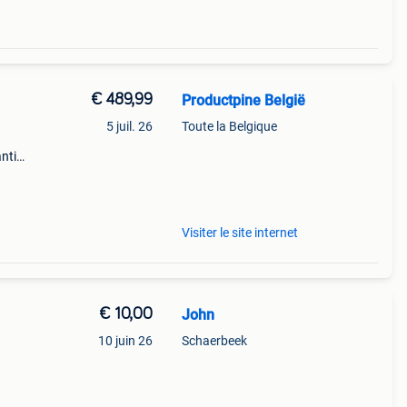
€ 489,99
Productpine België
5 juil. 26
Toute la Belgique
ntie.
tis
Visiter le site internet
€ 10,00
John
10 juin 26
Schaerbeek