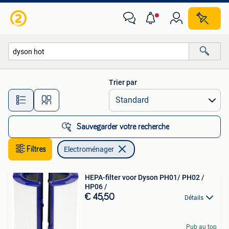
Electroménager
Trier par
Toutes les distances…
Sauvegarder votre recherche
Filtres
Electroménager
HEPA-filter voor Dyson PH01/ PH02 /
HP06 /
€ 45,50
Détails
Pub au top