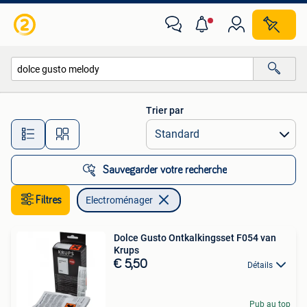
Electroménager
Trier par
Toutes les distances…
Sauvegarder votre recherche
Filtres
Electroménager
Dolce Gusto Ontkalkingsset F054 van
Krups
€ 5,50
Détails
Pub au top