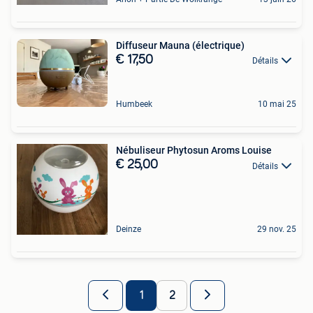
Diffuseur Mauna (électrique)
€ 17,50
Détails
Humbeek
10 mai 25
Nébuliseur Phytosun Aroms Louise
€ 25,00
Détails
Deinze
29 nov. 25
1
2