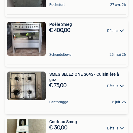
Rochefort
27 avr. 26
Poêle Smeg
€ 400,00
Détails
Schendelbeke
25 mai 26
SMEG SELEZIONE S64S - Cuisinière à
gaz
€ 75,00
Détails
Gentbrugge
6 juil. 26
Couteau Smeg
€ 30,00
Détails