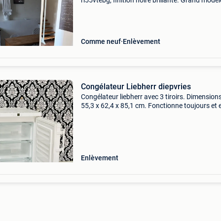
rl55vtebg, finition noire brillante. Grand modèl
d’environ 2 m de hauteur, en bon état général,
traces normales d’utilisation. Technologie no f
aff
Comme neuf
Enlèvement
Congélateur Liebherr diepvries
Congélateur liebherr avec 3 tiroirs. Dimensions
55,3 x 62,4 x 85,1 cm. Fonctionne toujours et 
très bon état. Seul le deuxième tiroir a été
légèrement endommagé, mais a déjà été répar
Voir photo
Enlèvement