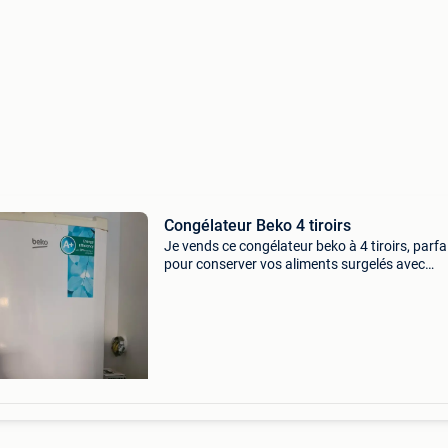
Congélateur Beko 4 tiroirs
Je vends ce congélateur beko à 4 tiroirs, parfa
pour conserver vos aliments surgelés avec
efficacité. - Type de produit : congélateur - ma
beko - couleur : blanc - nombre de
compartiments/tiro