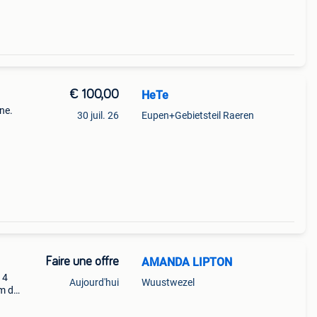
€ 100,00
HeTe
ne.
30 juil. 26
Eupen+Gebietsteil Raeren
Faire une offre
AMANDA LIPTON
 4
Aujourd'hui
Wuustwezel
cm de