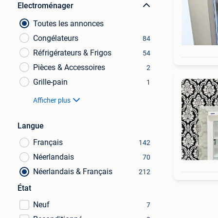
Electroménager
Toutes les annonces
Congélateurs
84
Réfrigérateurs & Frigos
54
Pièces & Accessoires
2
Grille-pain
1
Afficher plus
Langue
Français
142
Néerlandais
70
Néerlandais & Français
212
État
Neuf
7