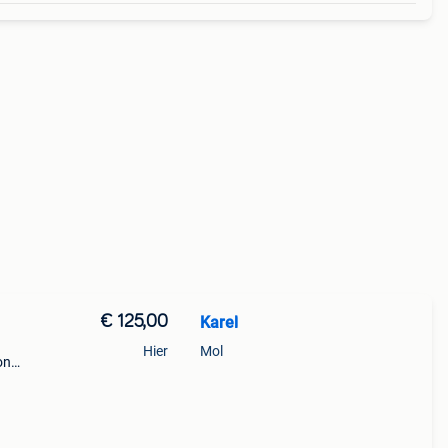
€ 125,00
Karel
Hier
Mol
on
teur