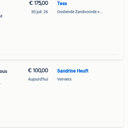
€ 175,00
Tess
30 juil. 26
Oostende Zandvoorde +Oostende
té
€ 100,00
Sandrine Heuft
sous
Aujourd'hui
Verviers
e