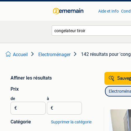
Aide et Info
Condi
142 résultats
pour 'conge
Accueil
Electroménager
Affiner les résultats
Sauvega
Prix
Electromén
de
à
€
€
Catégorie
Supprimer la catégorie