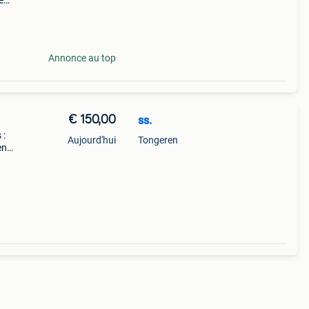
e
 avec
rost
Annonce au top
€ 150,00
ss.
 :
Aujourd'hui
Tongeren
en
é.