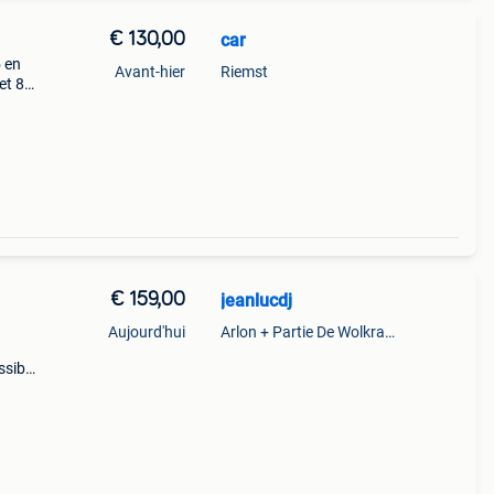
€ 130,00
car
 en
Avant-hier
Riemst
et 8
€ 159,00
jeanlucdj
Aujourd'hui
Arlon + Partie De Wolkrange
ssible
8 08