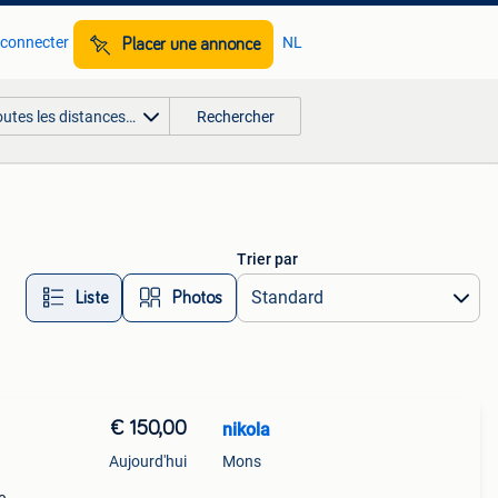
 connecter
NL
Placer une annonce
outes les distances…
Rechercher
Trier par
Liste
Photos
€ 150,00
nikola
Aujourd'hui
Mons