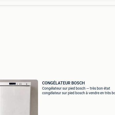
CONGÉLATEUR BOSCH
Congélateur sur pied bosch — très bon état
congélateur sur pied bosch à vendre en très b
état de fonctionnement. Idéal comme congéla
supplémentaire pour la maison, le garage, le
stockage ou la b