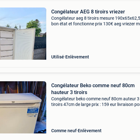
Congélateur AEG 8 tiroirs vriezer
Congélateur aeg 8 tiroirs mesure 190x65x62,5
bon état et fonctionne prix 130€ aeg vriezer m
lades afmetingen: 190 x 65 x 62,5 cm in goede
werkende staat prijs: 130€
Utilisé
Enlèvement
Congélateur Beko comme neuf 80cm
hauteur 3 tiroirs
Congélateur beko comme neuf 80cm auteur 3
tiroirs 47cm de large prix : 159 eur livraison po
arlon arnaques s abstenir contact : 0475 64 6
Comme neuf
Enlèvement