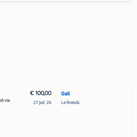
€ 100,00
Gali
di via
27 juil. 26
Le Roeulx