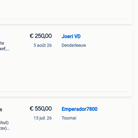
€ 250,00
Joeri VD
ôte
5 août 26
Denderleeuw
xef,
ateur
€ 550,00
Emperador7800
s
15 juil. 26
Tournai
ahut)
sv),