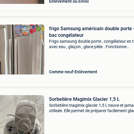
Enlèvement ou Envoi
frigo Samsung américain double porte 
bac congélateur
Frigo samsung double porte , congélateur en ti
avec eau , glaçon , glace pilée . Fonctionne
parfaitement . Vente pour cause de
déménagement. Il a deux ans . Acheté cher co
blue . Prix neuf 1300
Comme neuf
Enlèvement
Sorbetière Magimix Glacier 1,5 L
Sorbetière magimix glacier 1,5 l, neuve et jama
utilisée. Elle permet de préparer facilement gla
sorbets et desserts glacés maison. Vendue
complète avec : la cuve réfrigérante de 1,5 litre 