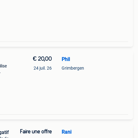
€ 20,00
Phil
lise
24 juil. 26
Grimbergen
 placé
Faire une offre
Rani
gatif