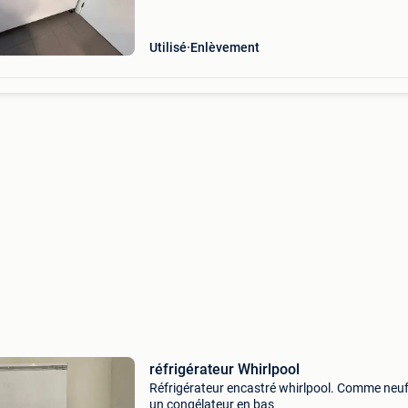
stockage. Parfait état de marche. Matériel réc
de 202
Utilisé
Enlèvement
réfrigérateur Whirlpool
Réfrigérateur encastré whirlpool. Comme neu
un congélateur en bas