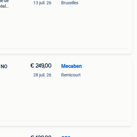
le de
13 juil. 26
Bruxelles
déale
nes
€ 249,00
Mecaben
 NO
28 juil. 26
Remicourt
le