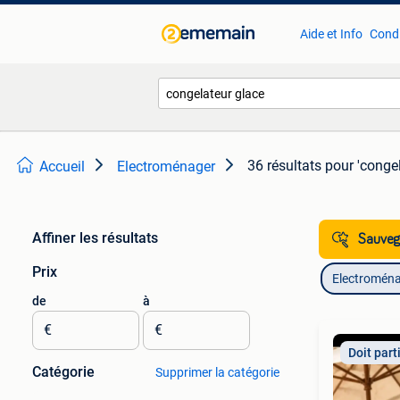
Aide et Info
Condi
36 résultats
pour 'congel
Accueil
Electroménager
Affiner les résultats
Sauvega
Prix
Electromén
de
à
€
€
Doit part
Catégorie
Supprimer la catégorie