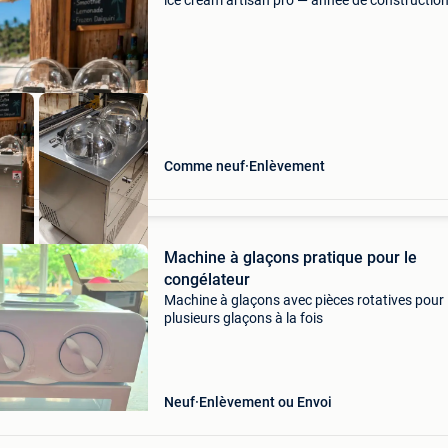
ice cream artisan pro — année de constructio
2019 — 3 850€ congélateur discontinu
professionnel pour la préparation traditionnell
glaces
Comme neuf
Enlèvement
Machine à glaçons pratique pour le
congélateur
Machine à glaçons avec pièces rotatives pour
plusieurs glaçons à la fois
Neuf
Enlèvement ou Envoi