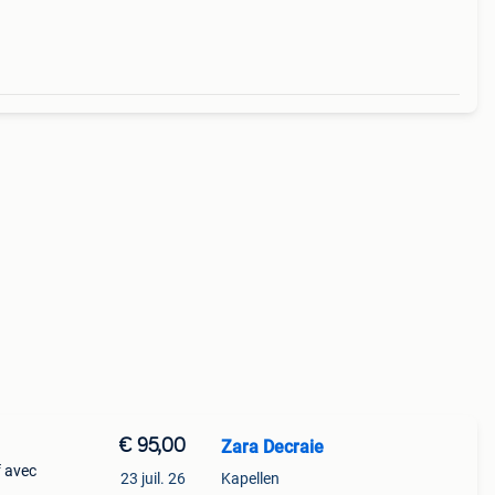
ent
€ 95,00
Zara Decraie
f avec
23 juil. 26
Kapellen