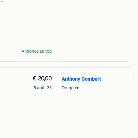
n
e de
Annonce au top
€ 20,00
Anthony Gombert
5 août 26
Tongeren