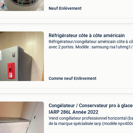
Neuf
Enlèvement
Réfrigérateur côte à côte américain
Réfrigérateur/congélateur américain côte à c
avec 2 portes. Modèle : samsung rsa1uhmg1/
couleur : graphite métallique année de
construction : 2014 caractéristiques : - congél
(gauche) - ré
Comme neuf
Enlèvement
Congélateur / Conservateur pro à glace
IARP 286L Année 2022
Vend congélateur professionnel horizontal (b
de la marque spécialisée iarp (modèle npv400c
idéal pour commerce, glacier, restaurant ou