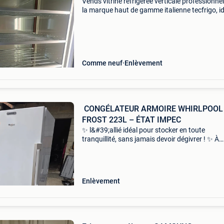
Vends vitrine réfrigérée verticale professionnel
la marque haut de gamme italienne tecfrigo, i
pour les professionnels de la restauration,
pâtissiers, glaciers, boulangers ou épiceries fi
Comme neuf
Enlèvement
​️ CONGÉLATEUR ARMOIRE WHIRLPOOL
FROST 223L – ÉTAT IMPEC
​✨ l&#39;allié idéal pour stocker en toute
tranquillité, sans jamais devoir dégivrer ! ✨ ​À
Vendre : congélateur armoire whirlpool (modè
uw6 f2y wbi f), moderne, hyper pratique et en
parfait éta
Enlèvement