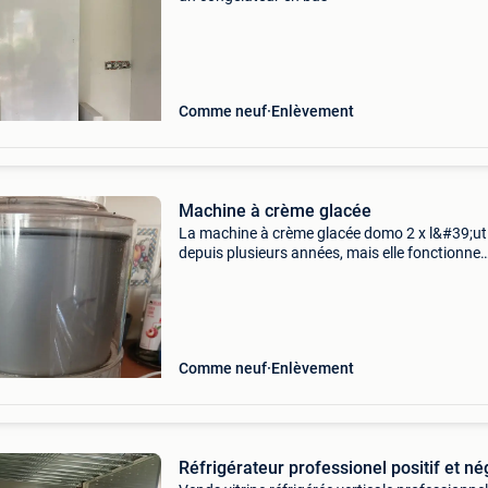
Comme neuf
Enlèvement
Machine à crème glacée
La machine à crème glacée domo 2 x l&#39;uti
depuis plusieurs années, mais elle fonctionne
toujours parfaitement. Le bol à glace doit être
au congélateur, il n&#39;est pas refroidi é
Comme neuf
Enlèvement
Réfrigérateur professionel positif et né