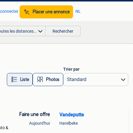
 connecter
NL
Placer une annonce
outes les distances…
Rechercher
Trier par
Liste
Photos
Faire une offre
Vandeputte
Aujourd'hui
Harelbeke
ato &