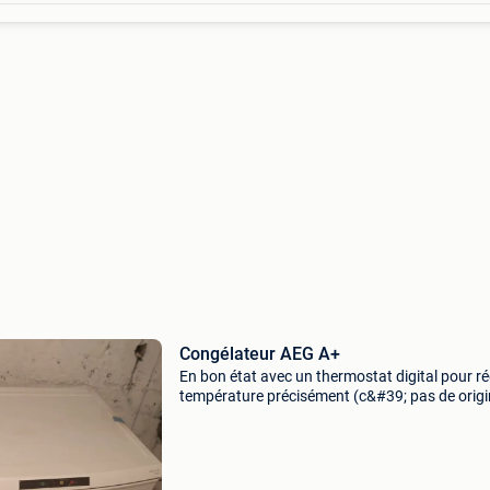
Congélateur AEG A+
En bon état avec un thermostat digital pour ré
température précisément (c&#39; pas de origi
mais ça marche bien a venir chercher a mons 
possible a bruxelles