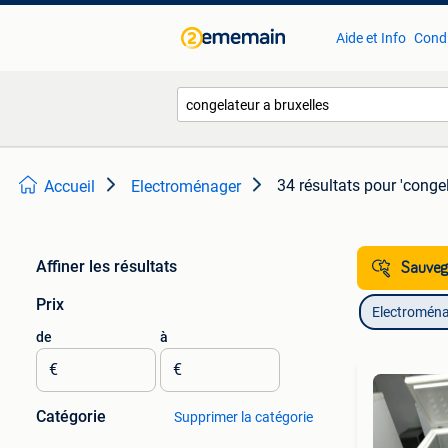
Aide et Info
Condi
34 résultats
pour 'congel
Accueil
Electroménager
Affiner les résultats
Sauvega
Prix
Electromén
de
à
€
€
Catégorie
Supprimer la catégorie