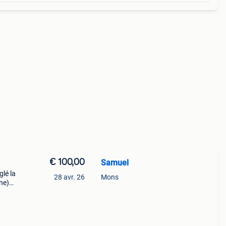
€ 100,00
Samuel
glé la
28 avr. 26
Mons
ne)
ou