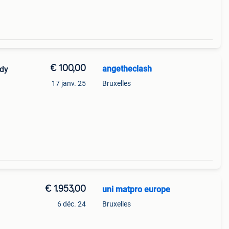
€ 100,00
angetheclash
17 janv. 25
Bruxelles
€ 1.953,00
uni matpro europe
6 déc. 24
Bruxelles