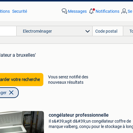
tions
Securité
Messages
Notifications
Se
Electroménager
T
ateur a bruxelles'
Vous serez notifié des
rder votre recherche
nouveaux résultats
ager
congélateur professionnelle
Il s&#39;agit d&#39;un congélateur coffre de
marque valberg, conçu pour le stockage à lon
terme de produits congelés.ces appareils sont