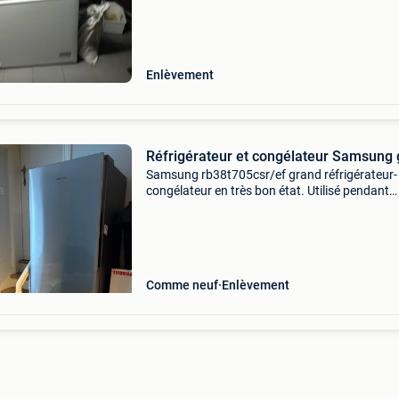
généralement blancs, dotés d&#39;un couverc
supér
Enlèvement
Réfrigérateur et congélateur Samsung 
Samsung rb38t705csr/ef grand réfrigérateur-
congélateur en très bon état. Utilisé pendant
seulement un an. Réfrigérateur de 276 l et
congélateur de 114 l. Classe énergétique c.
Technologie no frost. Pr
Comme neuf
Enlèvement