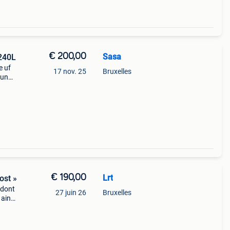
€ 200,00
Sasa
 240L
e uf
17 nov. 25
Bruxelles
 un
rer à
ez
€ 190,00
Lrt
ost »
 dont
27 juin 26
Bruxelles
 ainsi
 est