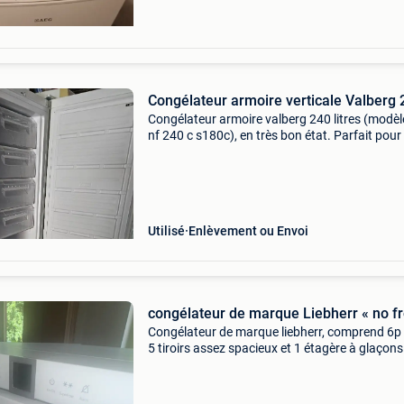
Congélateur armoire verticale Valberg
Congélateur armoire valberg 240 litres (modèl
nf 240 c s180c), en très bon état. Parfait pour
usage domestique ou professionnel. À Récupé
bruxelles. Livraison possible sur bruxelles au r
Utilisé
Enlèvement ou Envoi
congélateur de marque Liebherr « no fr
Congélateur de marque liebherr, comprend 6p
5 tiroirs assez spacieux et 1 étagère à glaçons
qu&#39; 1 poignée pour faciliter l ouverture. Il
également équipé de la fonction dégivrag