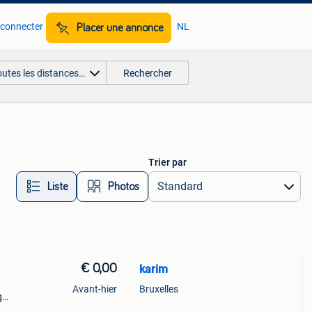
 connecter
NL
Placer une annonce
outes les distances…
Rechercher
Trier par
Liste
Photos
€ 0,00
karim
Avant-hier
Bruxelles
g