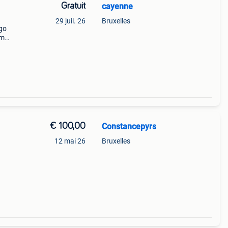
Gratuit
cayenne
29 juil. 26
Bruxelles
igo
cm
 140€
€ 100,00
Constancepyrs
12 mai 26
Bruxelles