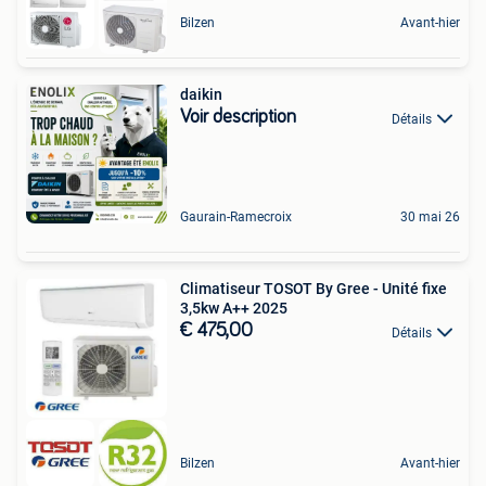
Bilzen
Avant-hier
daikin
Voir description
Détails
Gaurain-Ramecroix
30 mai 26
Climatiseur TOSOT By Gree - Unité fixe
3,5kw A++ 2025
€ 475,00
Détails
Bilzen
Avant-hier