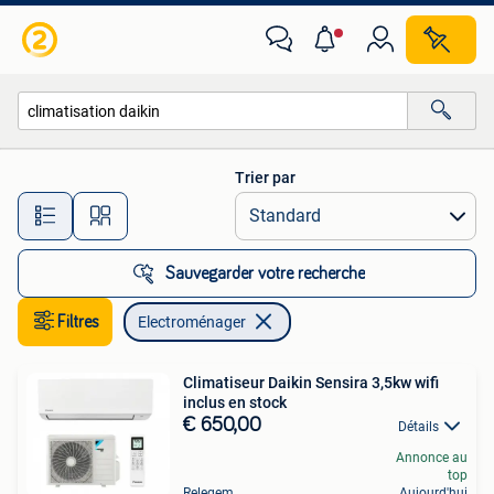
Electroménager
Trier par
Toutes les distances…
Sauvegarder votre recherche
Filtres
Electroménager
Climatiseur Daikin Sensira 3,5kw wifi
inclus en stock
€ 650,00
Détails
Annonce au
top
Relegem
Aujourd'hui