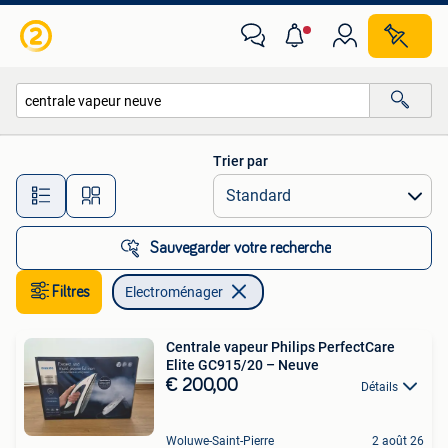
Electroménager
Trier par
Toutes les distances…
Sauvegarder votre recherche
Filtres
Electroménager
Centrale vapeur Philips PerfectCare
Elite GC915/20 – Neuve
€ 200,00
Détails
Woluwe-Saint-Pierre
2 août 26