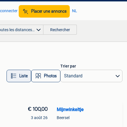
 connecter
NL
Placer une annonce
outes les distances…
Rechercher
Trier par
Liste
Photos
€ 100,00
Mijnwinkeltje
3 août 26
Beersel