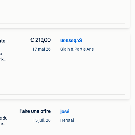
€ 219,00
uɐıʇsɐqǝS
te -
17 mai 26
Glain & Partie Ans
ro
rix
Faire une offre
josé
e du
15 juil. 26
Herstal
re
ire
39;en