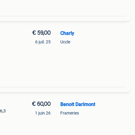
€ 59,00
Charly
6 juil. 25
Uccle
€ 60,00
Benoit Darimont
 6,3
1 juin 26
Frameries
emploi