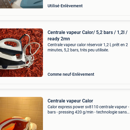
Utilisé
Enlèvement
Centrale vapeur Calor/ 5,2 bars / 1,2l /
ready 2mn
Centrale vapeur calor réservoir 1,2 l, prêt en 2
minutes, 5,2 bars, très peu utilisée.
Comme neuf
Enlèvement
Centrale vapeur Calor
Calor express power sv8110 centrale vapeur -
bars - pressing 420 g/min - technologie sans
réglage. Servi 6 mois. A vendre cause double 
suite à remise en ménage.