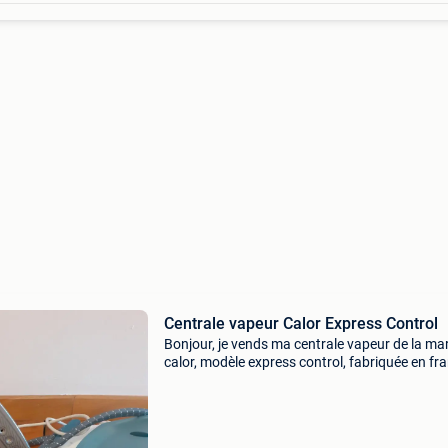
Centrale vapeur Calor Express Control
Bonjour, je vends ma centrale vapeur de la ma
calor, modèle express control, fabriquée en fr
L&#39;appareil est en très bon état de marche
assure un repassage impeccable grâce à sa fo