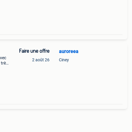
Faire une offre
auroreea
avec
2 août 26
Ciney
 très
t