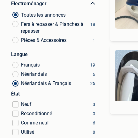
Electroménager
Toutes les annonces
Fers à repasser & Planches à
18
repasser
Pièces & Accessoires
1
Langue
Français
19
Néerlandais
6
Néerlandais & Français
25
État
Neuf
3
Reconditionné
0
Comme neuf
6
Utilisé
8