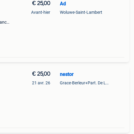
€ 25,00
Ad
Avant-hier
Woluwe-Saint-Lambert
sance
ti-
le
€ 25,00
nestor
21 avr. 26
Grace-Berleur+Part. De Loncin