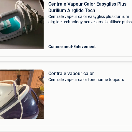
Centrale Vapeur Calor Easygliss Plus
Durilium Airglide Tech
Centrale vapeur calor easygliss plus durilium
airglide technology neuve jamais utilisée puis
2500 watt turbo 220g vap auto anti-goutte an
calcaire auto-off made in france prix 25€ visib
Comme neuf
Enlèvement
Centrale vapeur calor
Centrale vapeur calor fonctionne toujours