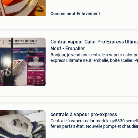
Comme neuf
Enlèvement
Central vapeur Calor Pro Express Ultima
Neuf - Emballer
Bonjour, je vend une centrale a vapeur calor p
express ultimate neuf, emballé, boîte sceller. P
magasin 369€ garantie 2 ans.
centrale à vapeur pro-express
Centrale à vapeur calor modèle gv8330 semell
fer en parfait état. Nouvelle pompe et chaudiè
détartrée essai à volonté région de herstal. Fa
offre au 0485535226 et payement cash à l&#