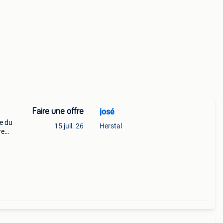
Faire une offre
josé
e du
15 juil. 26
Herstal
re
ire
39;en