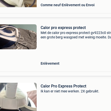
Comme neuf
Enlèvement ou Envoi
Calor pro express protect
Met de calor pro express protect gv9223c0 stri
een grote berg wasgoed met weinig moeite. Da
de lichte strijkbout strijk je namelijk comfortab
Het waterreservoir van de stoomgenerator he
Enlèvement
Calor Pro Express Protect
Ik kan er niet mee werken. 2X gebruikt.