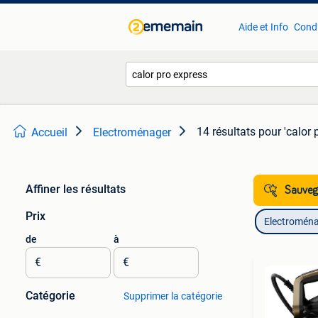
Aide et Info
Condi
14 résultats
pour 'calor 
Accueil
Electroménager
Affiner les résultats
Sauvega
Prix
Electromén
de
à
€
€
Catégorie
Supprimer la catégorie