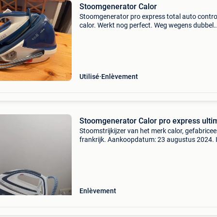
Stoomgenerator Calor
Stoomgenerator pro express total auto contro
calor. Werkt nog perfect. Weg wegens dubbel
gebruik. 6 Bar 340 g/mn
Utilisé
Enlèvement
Stoomgenerator Calor pro express ulti
Stoomstrijkijzer van het merk calor, gefabricee
frankrijk. Aankoopdatum: 23 augustus 2024. 
prima staat. In gebruik tot eind 2025. Weg w
dubbelgebruik na sterfgeval.
Enlèvement