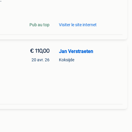
s
Pub au top
Visiter le site internet
€ 110,00
Jan Verstraeten
20 avr. 26
Koksijde