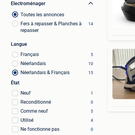
Electroménager
Toutes les annonces
Fers à repasser & Planches à
14
repasser
Langue
Français
5
Néerlandais
10
Néerlandais & Français
15
État
Neuf
1
Reconditionné
0
Comme neuf
5
Utilisé
4
Ne fonctionne pas
0