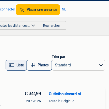
 connecter
NL
Placer une annonce
outes les distances…
Rechercher
Trier par
Liste
Photos
€ 344,99
Outletboulevard.nl
20 avr. 26
Toute la Belgique
t