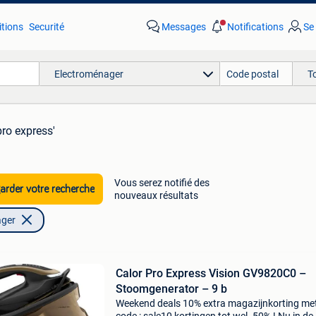
tions
Securité
Messages
Notifications
Se
Electroménager
T
pro express'
Vous serez notifié des
rder votre recherche
nouveaux résultats
ager
Calor Pro Express Vision GV9820C0 –
Stoomgenerator – 9 b
Weekend deals 10% extra magazijnkorting me