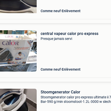
Comme neuf
Enlèvement
central vapeur calor pro express
Presque jamais servi
Comme neuf
Enlèvement
Stoomgenerator Calor
Stoomgenerator calor pro express ultimate ii 
Bar-590 g/min stoomstoot-1.2L-3000 w slech
enkele malen gebruikt-in zeer goede staat-mo
weg wegens samenwonen-aangekocht in janu