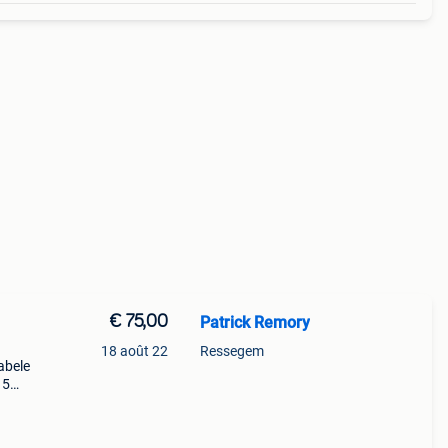
€ 75,00
Patrick Remory
18 août 22
Ressegem
abele
 5
 wit,