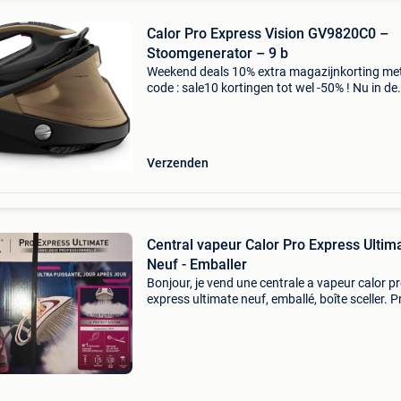
Calor Pro Express Vision GV9820C0 –
Stoomgenerator – 9 b
Weekend deals 10% extra magazijnkorting me
code : sale10 kortingen tot wel -50% ! Nu in de
aanbieding van € 399,99 voor € 344,99! Grati
verzending met de calor pro express vision
gv9820c0
Verzenden
Central vapeur Calor Pro Express Ultima
Neuf - Emballer
Bonjour, je vend une centrale a vapeur calor p
express ultimate neuf, emballé, boîte sceller. P
magasin 369€ garantie 2 ans.