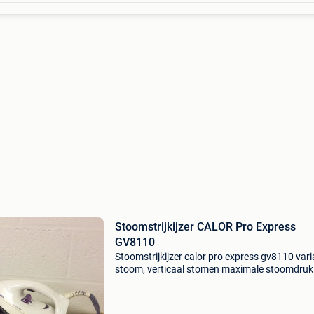
Stoomstrijkijzer CALOR Pro Express
GV8110
Stoomstrijkijzer calor pro express gv8110 vari
stoom, verticaal stomen maximale stoomdruk
bar continu stoomuitvoering 100 g/min
waterreservoir0,85 liter snoerlengte1,8 m kleur
paars vermog