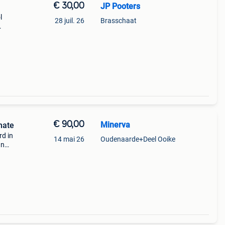
€ 30,00
JP Pooters
l
28 juil. 26
Brasschaat
€ 90,00
Minerva
mate
rd in
14 mai 26
Oudenaarde+Deel Ooike
In
egens