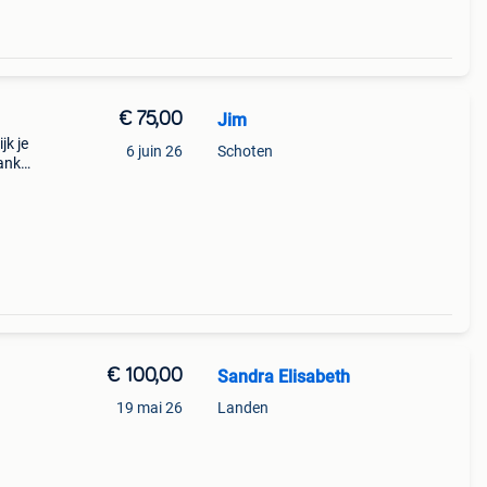
€ 75,00
Jim
jk je
6 juin 26
Schoten
nkzij
el.
ef
€ 100,00
Sandra Elisabeth
19 mai 26
Landen