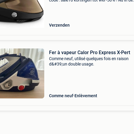
code : sale10 kortingen tot wel -50% ! Nu in de
aanbieding van € 399,99 voor € 344,99! Grati
verzending met de calor pro express vision
gv9820c0
Verzenden
Fer à vapeur Calor Pro Express X-Pert
Comme neuf, utilisé quelques fois en raison
d&#39;un double usage.
Comme neuf
Enlèvement