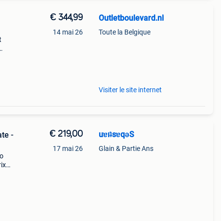
€ 344,99
Outletboulevard.nl
14 mai 26
Toute la Belgique
t
s
Visiter le site internet
€ 219,00
uɐıʇsɐqǝS
te -
17 mai 26
Glain & Partie Ans
ro
rix