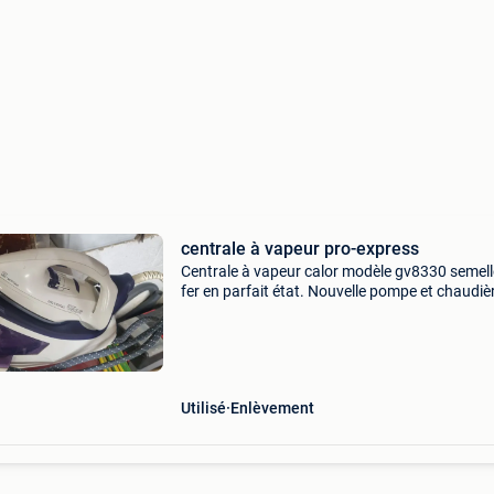
centrale à vapeur pro-express
Centrale à vapeur calor modèle gv8330 semell
fer en parfait état. Nouvelle pompe et chaudiè
détartrée essai à volonté région de herstal. Fa
offre au 0485535226 et payement cash à l&#
Utilisé
Enlèvement