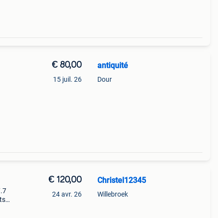
€ 80,00
antiquité
15 juil. 26
Dour
€ 120,00
Christel12345
7.7
24 avr. 26
Willebroek
ts
et
ari