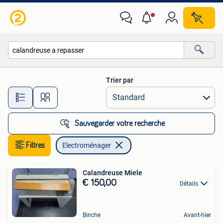
Electroménager
Trier par
Toutes les distances…
Sauvegarder votre recherche
Filtres
Electroménager
Calandreuse Miele
€ 150,00
Détails
Binche
Avant-hier