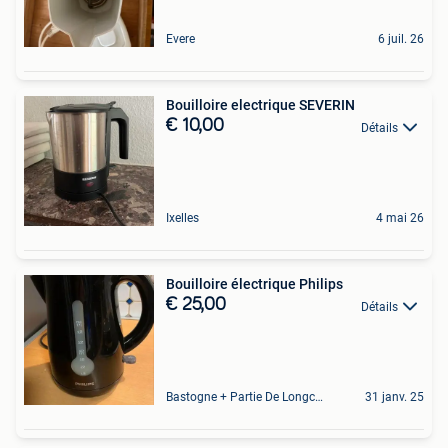
Evere
6 juil. 26
Bouilloire electrique SEVERIN
€ 10,00
Détails
Ixelles
4 mai 26
Bouilloire électrique Philips
€ 25,00
Détails
Bastogne + Partie De Longchamps Et Sibret
31 janv. 25