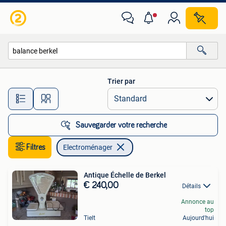
Electroménager
Trier par
Toutes les distances…
Sauvegarder votre recherche
Filtres
Electroménager
Antique Échelle de Berkel
€ 240,00
Détails
Annonce au
top
Tielt
Aujourd'hui