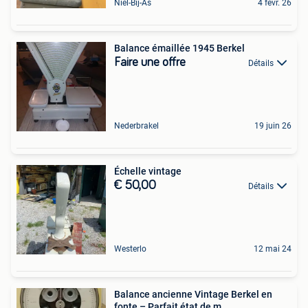
Niel-Bij-As
4 févr. 26
Balance émaillée 1945 Berkel
Faire une offre
Détails
Nederbrakel
19 juin 26
Échelle vintage
€ 50,00
Détails
Westerlo
12 mai 24
Balance ancienne Vintage Berkel en
fonte – Parfait état de m