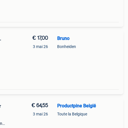
€ 17,00
Bruno
L
3 mai 26
Bonheiden
€ 64,55
Productpine België
r
3 mai 26
Toute la Belgique
en