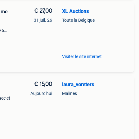
€ 27,00
XL Auctions
lume
31 juil. 26
Toute la Belgique
026
p de
Visiter le site internet
€ 15,00
laura_vorsters
Aujourd'hui
Malines
sec et
t) et