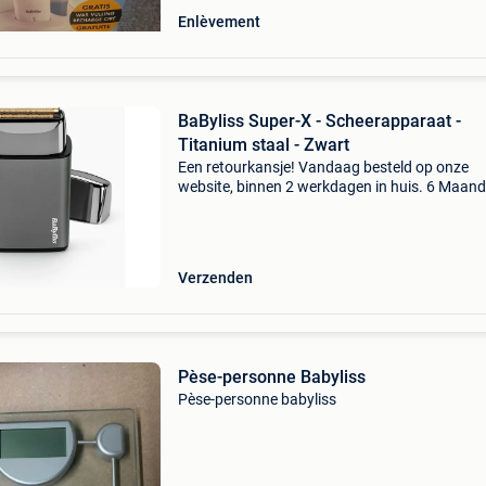
Enlèvement
BaByliss Super-X - Scheerapparaat -
Titanium staal - Zwart
Een retourkansje! Vandaag besteld op onze
website, binnen 2 werkdagen in huis. 6 Maan
garantie. Gratis verzending boven de €20. Be
voorraad. Niet tevreden? Retourneren kan gra
binnen
Verzenden
Pèse-personne Babyliss
Pèse-personne babyliss