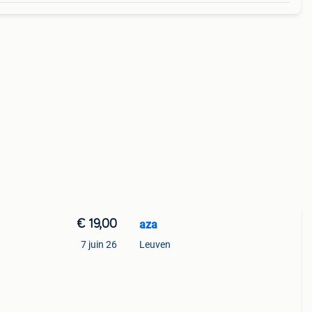
€ 19,00
aza
7 juin 26
Leuven