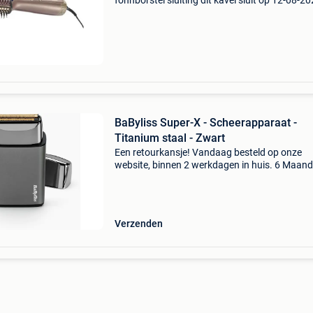
föhnborstel sluiting dit kavel sluit op 12-08-2
vanaf 20:12 uur. Verzenden dit kavel wordt
verzonden. De verzendkosten staan vermeld o
site van xl
BaByliss Super-X - Scheerapparaat -
Titanium staal - Zwart
Een retourkansje! Vandaag besteld op onze
website, binnen 2 werkdagen in huis. 6 Maan
garantie. Gratis verzending boven de €20. Be
voorraad. Niet tevreden? Retourneren kan gra
binnen
Verzenden