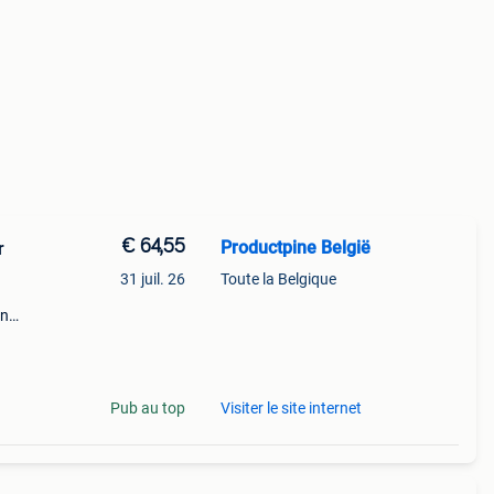
€ 64,55
Productpine België
r
31 juil. 26
Toute la Belgique
en
perkte
tis
Pub au top
Visiter le site internet