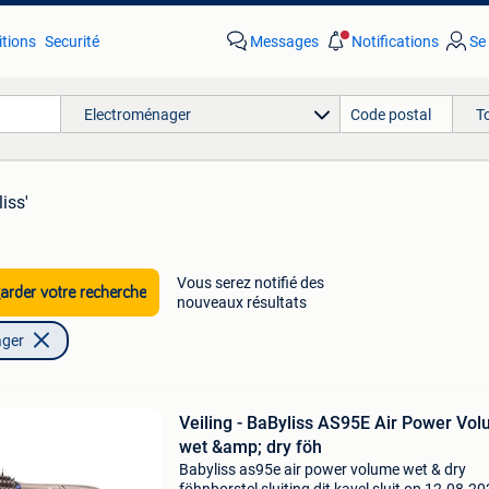
tions
Securité
Messages
Notifications
Se
Electroménager
T
iss'
Vous serez notifié des
rder votre recherche
nouveaux résultats
ager
Veiling - BaByliss AS95E Air Power Vo
wet &amp; dry föh
Babyliss as95e air power volume wet & dry