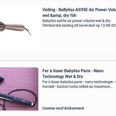
Veiling - BaByliss AS95E Air Power Vo
wet &amp; dry föh
Babyliss as95e air power volume wet & dry
föhnborstel sluiting dit kavel sluit op 12-08-2
vanaf 20:12 uur. Verzenden dit kavel wordt
verzonden. De verzendkosten staan vermeld o
site van xl
Fer à lisser Babyliss Paris - Nano
Technology Wet & Dry
Fer à lisser babyliss paris - nano technologie - 
humide - bouton turbo utilisé au maximum
quelques fois (je ne me coiffe pas normalemen
trouvé lors du nettoyage. Comme neuf.
Comme neuf
Enlèvement