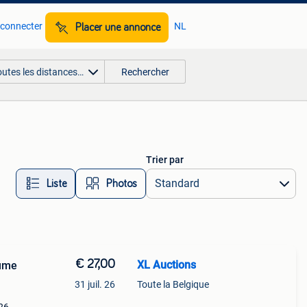
 connecter
NL
Placer une annonce
outes les distances…
Rechercher
Trier par
Liste
Photos
€ 27,00
XL Auctions
lume
31 juil. 26
Toute la Belgique