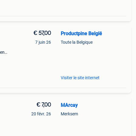
€ 57,00
Productpine België
7 juin 26
Toute la Belgique
den
perkte
tis
Visiter le site internet
€ 7,00
MArcay
20 févr. 26
Merksem