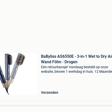
BaByliss AS6550E - 3-in-1 Wet to Dry Ai
Wand Föhn - Drogen
Een retourkansje! Vandaag besteld op onze
website, binnen 1 werkdag in huis. 12 Maand
garantie. Gratis verzending boven de €20. Be
voorraad. Niet tevreden? Retourneren kan gra
binnen 3
Verzenden