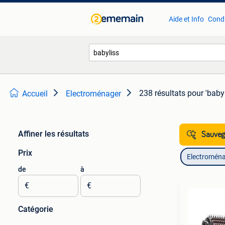
Aide et Info
Condi
238 résultats
pour 'babyl
Accueil
Electroménager
Affiner les résultats
Sauvega
Prix
Electromén
de
à
€
€
Catégorie