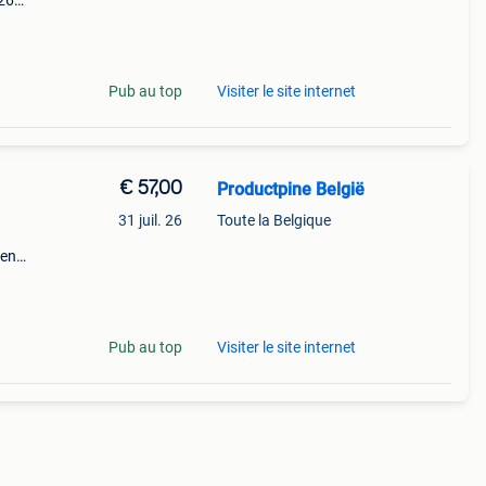
026
p de
Pub au top
Visiter le site internet
€ 57,00
Productpine België
31 juil. 26
Toute la Belgique
den
perkte
tis
Pub au top
Visiter le site internet