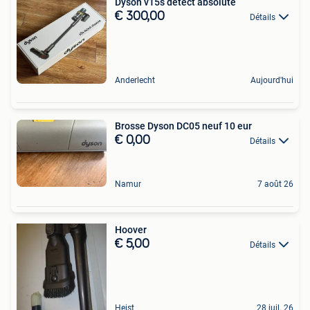
Dyson v15s detect absolute
€ 300,00
Détails
Anderlecht
Aujourd'hui
Brosse Dyson DC05 neuf 10 eur
€ 0,00
Détails
Namur
7 août 26
Hoover
€ 5,00
Détails
Heist
28 juil. 26