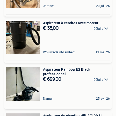
Jambes
20 juil. 26
Aspirateur à cendres avec moteur
€ 35,00
Détails
Woluwe-Saint-Lambert
19 mai 26
Aspirateur Rainbow E2 Black
professionnel
€ 699,00
Détails
Namur
25 avr. 26
Aspirateur de chantier Hilti VC 20-U