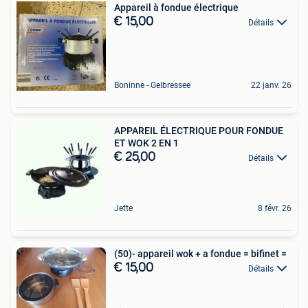
Appareil à fondue électrique
€ 15,00
Détails
Boninne - Gelbressee
22 janv. 26
APPAREIL ÉLECTRIQUE POUR FONDUE
ET WOK 2 EN 1
€ 25,00
Détails
Jette
8 févr. 26
(50)- appareil wok + a fondue = bifinet =
€ 15,00
Détails