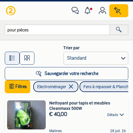
Fers à repasser & Planches à repasser
Trier par
Toutes les distances…
Sauvegarder votre recherche
Filtres
Electroménager
Fers à repasser & Planches
Nettoyant pour tapis et meubles
Cleanmaxx 500W
€ 40,00
Détails
Malines
28 juil. 26