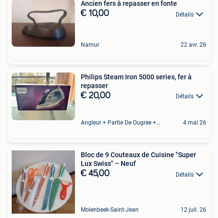
Ancien fers à repasser en fonte
€ 10,00
Détails
Namur
22 avr. 26
Philips Steam Iron 5000 series, fer à
repasser
€ 20,00
Détails
Angleur + Partie De Ougree + Partie De Tilff Et De Embourg
4 mai 26
Bloc de 9 Couteaux de Cuisine "Super
Lux Swiss" – Neuf
€ 45,00
Détails
Molenbeek-Saint-Jean
12 juil. 26