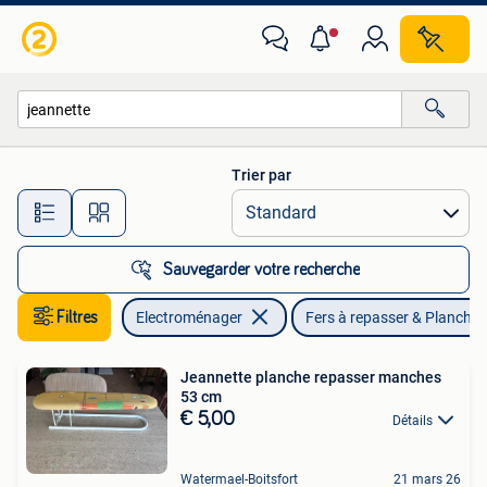
Fers à repasser & Planches à repasser
Trier par
Toutes les distances…
Sauvegarder votre recherche
Filtres
Electroménager
Fers à repasser & Planches
Jeannette planche repasser manches
53 cm
€ 5,00
Détails
Watermael-Boitsfort
21 mars 26