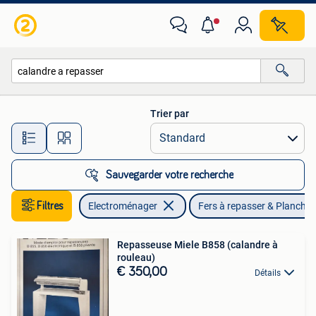
Fers à repasser & Planches à repasser
Trier par
Toutes les distances…
Sauvegarder votre recherche
Filtres
Electroménager
Fers à repasser & Planches
Repasseuse Miele B858 (calandre à
rouleau)
€ 350,00
Détails