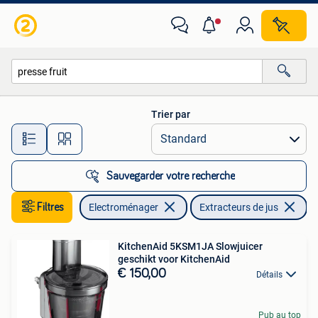
Extracteurs de jus
Trier par
Toutes les distances…
Sauvegarder votre recherche
Filtres
Electroménager
Extracteurs de jus
En
KitchenAid 5KSM1JA Slowjuicer
geschikt voor KitchenAid
€ 150,00
Détails
Pub au top