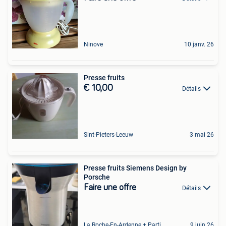
Ninove
10 janv. 26
Presse fruits
€ 10,00
Détails
Sint-Pieters-Leeuw
3 mai 26
Presse fruits Siemens Design by
Porsche
Faire une offre
Détails
La Roche-En-Ardenne + Partie De Marcourt
9 juin 26