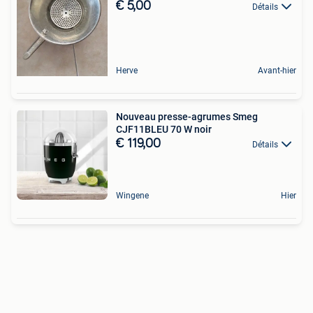
€ 5,00
Détails
Herve
Avant-hier
Nouveau presse-agrumes Smeg
CJF11BLEU 70 W noir
€ 119,00
Détails
Wingene
Hier