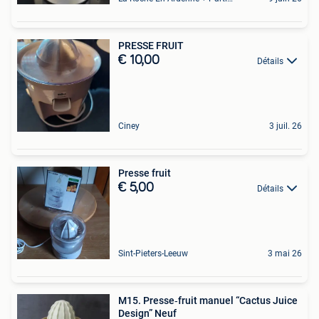
PRESSE FRUIT
€ 10,00
Détails
Ciney
3 juil. 26
Presse fruit
€ 5,00
Détails
Sint-Pieters-Leeuw
3 mai 26
M15. Presse‑fruit manuel “Cactus Juice
Design” Neuf