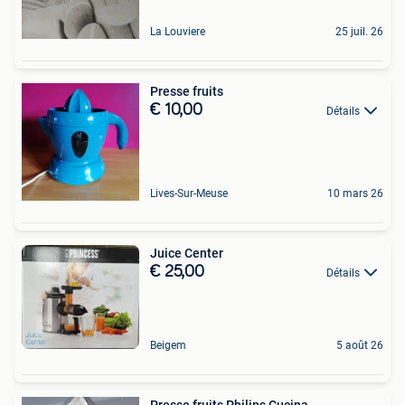
La Louviere
25 juil. 26
Presse fruits
€ 10,00
Détails
Lives-Sur-Meuse
10 mars 26
Juice Center
€ 25,00
Détails
Beigem
5 août 26
Presse fruits Philips Cucina