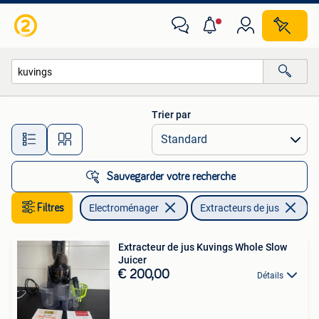
Extracteurs de jus
Trier par
Toutes les distances…
Sauvegarder votre recherche
Filtres
Electroménager
Extracteurs de jus
En
Extracteur de jus Kuvings Whole Slow
Juicer
€ 200,00
Détails