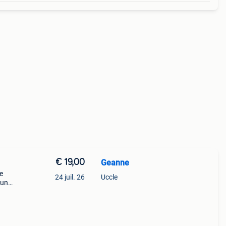
€ 19,00
Geanne
e
24 juil. 26
Uccle
 un
e tout