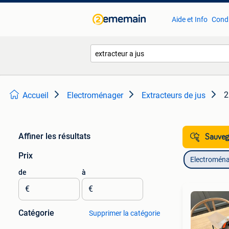
Aide et Info
Condi
2
Accueil
Electroménager
Extracteurs de jus
Affiner les résultats
Sauvega
Prix
Electromén
de
à
€
€
Catégorie
Supprimer la catégorie