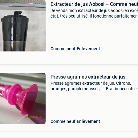
Extracteur de jus Aobosi – Comme neu
Je vends mon extracteur de jus aobosi en exce
état, très peu utilisé. Il fonctionne parfaitemen
toujours été entretenu avec soin. Grâce à son
système d’extraction lente, il permet de réalis
Comme neuf
Enlèvement
Presse agrumes extracteur de jus.
Presse agrumes extracteur de jus. Citrons,
oranges, pamplemousses, ... Etat impeccable.
Remise en mains propres dans l&#39;état bie
connu de l&#39;acheteur. Paiement à la remis
mains prop
Comme neuf
Enlèvement