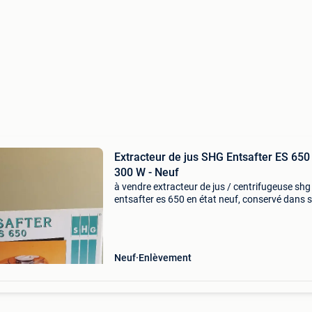
Extracteur de jus SHG Entsafter ES 650
300 W - Neuf
à vendre extracteur de jus / centrifugeuse shg
entsafter es 650 en état neuf, conservé dans 
emballage d&#39;origine. Idéal pour préparer
rapidement des jus de fruits et légumes frais.
Caractér
Neuf
Enlèvement