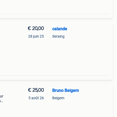
€ 20,00
calande
28 juin 25
Seraing
€ 25,00
Bruno Beigem
our
5 août 26
Beigem
s
outes
ervant