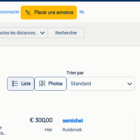
 connecter
NL
Placer une annonce
outes les distances…
Rechercher
Trier par
Liste
Photos
€ 300,00
semichel
e
Hier
Ruisbroek
is