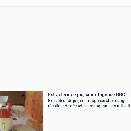
Extracteur de jus, centrifugeuse BBC
Extracteur de jus, centrifugeuse bbc orange. L
récolteur de déchet est manquant ; on utilisait
sac en plastique à fixer à la sortie. Il fonctionn
aussi bien. Le mieux est de venir voir l&