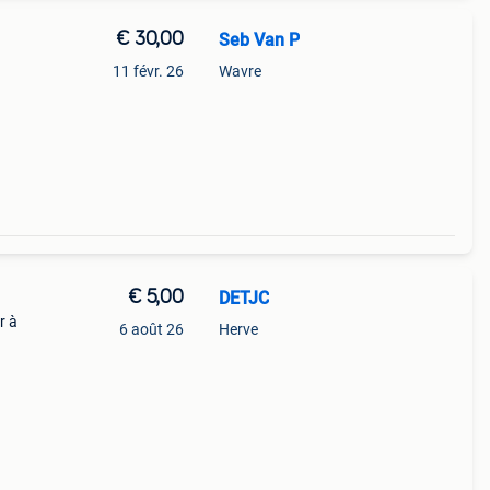
€ 30,00
Seb Van P
11 févr. 26
Wavre
€ 5,00
DETJC
r à
6 août 26
Herve