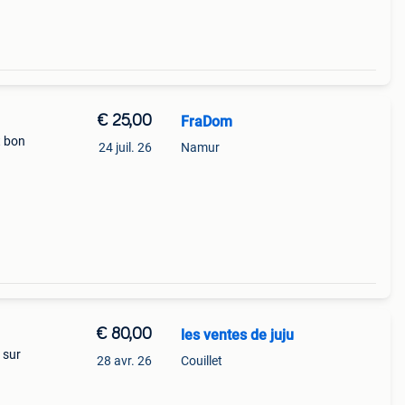
€ 25,00
FraDom
t bon
24 juil. 26
Namur
€ 80,00
les ventes de juju
 sur
28 avr. 26
Couillet