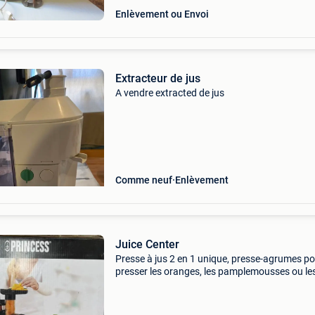
Enlèvement ou Envoi
Extracteur de jus
A vendre extracted de jus
Comme neuf
Enlèvement
Juice Center
Presse à jus 2 en 1 unique, presse-agrumes p
presser les oranges, les pamplemousses ou le
citrons et presse-agrumes lent pour presser t
sortes de fruits et légumes durs, tout en cons
pa