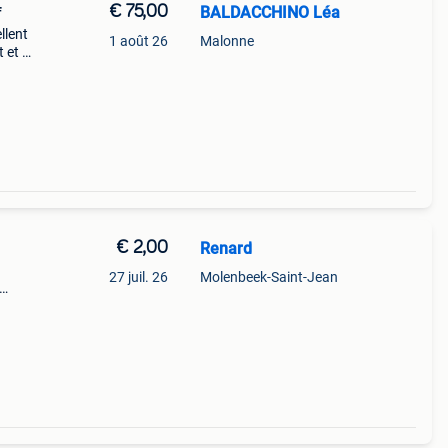
€ 75,00
BALDACCHINO Léa
f
llent
1 août 26
Malonne
t et a
€ 2,00
Renard
27 juil. 26
Molenbeek-Saint-Jean
n
e en