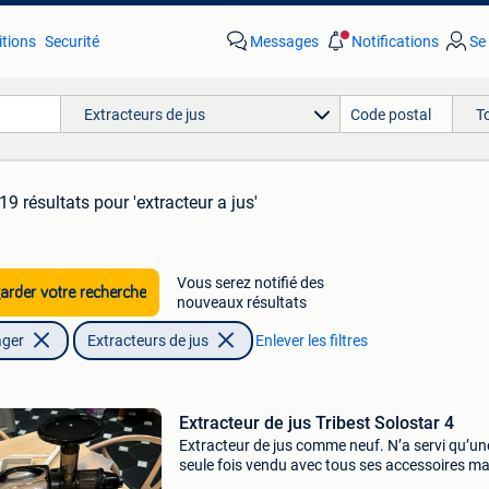
tions
Securité
Messages
Notifications
Se
Extracteurs de jus
T
19 résultats
pour 'extracteur a jus'
Vous serez notifié des
rder votre recherche
nouveaux résultats
ager
Extracteurs de jus
Enlever les filtres
Extracteur de jus Tribest Solostar 4
Extracteur de jus comme neuf. N’a servi qu’un
seule fois vendu avec tous ses accessoires ma
sans boîte. Prix neuf actuellement sur internet