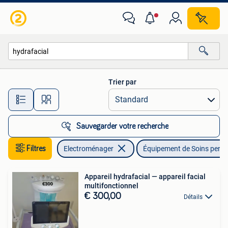
Équipement de Soins personnels
Trier par
Toutes les distances…
Sauvegarder votre recherche
Filtres
Electroménager
Équipement de Soins perso
Appareil hydrafacial — appareil facial
multifonctionnel
€ 300,00
Détails