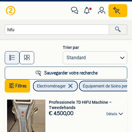
Équipement de Soins personnels
Trier par
Toutes les distances…
Sauvegarder votre recherche
Filtres
Electroménager
Équipement de Soins perso
Professionele 7D HIFU Machine –
Tweedehands
€ 4.500,00
Détails