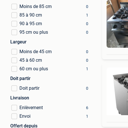
Moins de 85 cm
0
85 à 90 cm
1
90 à 95 cm
0
95 cm ou plus
0
Largeur
Moins de 45 cm
0
45 à 60 cm
0
60 cm ou plus
1
Doit partir
Doit partir
0
Livraison
Enlèvement
6
Envoi
1
Offert depuis