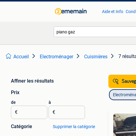
Aide et Info
Condi
7 résult
Accueil
Electroménager
Cuisinières
Affiner les résultats
Sauvega
Prix
Electromén
de
à
€
€
Catégorie
Supprimer la catégorie