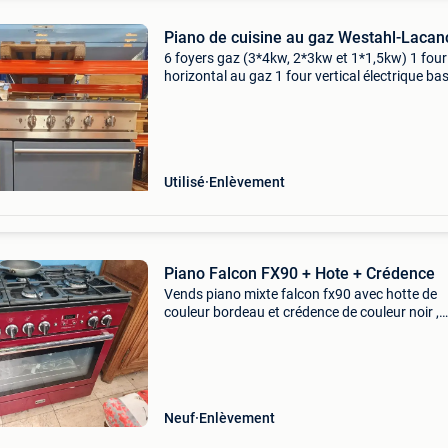
Piano de cuisine au gaz Westahl-Lacan
6 foyers gaz (3*4kw, 2*3kw et 1*1,5kw) 1 four
horizontal au gaz 1 four vertical électrique ba
température gaz de ville alimentation monop
3 grilles et un bac pour les fours très bon état
Utilisé
Enlèvement
Piano Falcon FX90 + Hote + Crédence
Vends piano mixte falcon fx90 avec hotte de
couleur bordeau et crédence de couleur noir ,
jamais utilisé notice et jeux d&#39;injecteurs
(propane , butane et gaz nat ) compris valeur 
actuelle
Neuf
Enlèvement