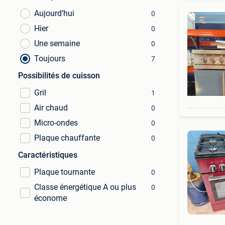
Aujourd’hui
0
Hier
0
Une semaine
0
Toujours
7
Possibilités de cuisson
Gril
1
Air chaud
0
Micro-ondes
0
Plaque chauffante
0
Caractéristiques
Plaque tournante
0
Classe énergétique A ou plus
0
économe