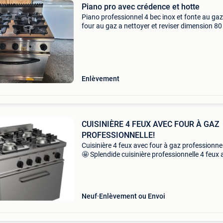
Piano pro avec crédence et hotte
Piano professionnel 4 bec inox et fonte au ga
four au gaz a nettoyer et reviser dimension 8
large 70 de profondeur 85 de hauteur et côté 
haut 98 crédence inox dimension 100 cm×77 
hot
Enlèvement
CUISINIÈRE 4 FEUX AVEC FOUR À GAZ
PROFESSIONNELLE!
Cuisinière 4 feux avec four à gaz professionnel
🤩 Splendide cuisinière professionnelle 4 feux 
four à gaz par yc italia ! Le piano de cuisson u
pour la restauration, conçu pour allier un
Neuf
Enlèvement ou Envoi