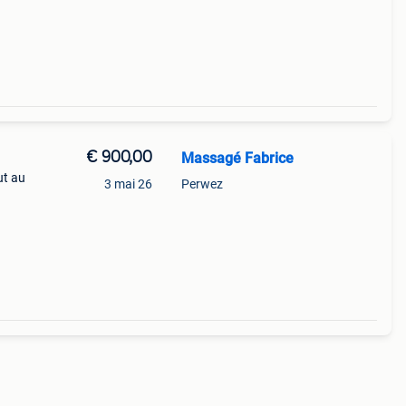
€ 900,00
Massagé Fabrice
ut au
3 mai 26
Perwez