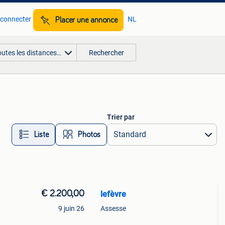
 connecter
NL
Placer une annonce
outes les distances…
Rechercher
Trier par
Liste
Photos
€ 2.200,00
lefèvre
9 juin 26
Assesse