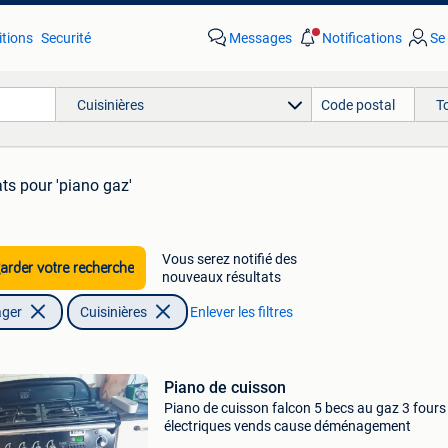
tions
Securité
Messages
Notifications
Se
Cuisinières
T
ats
pour 'piano gaz'
Vous serez notifié des
rder votre recherche
nouveaux résultats
ager
Cuisinières
Enlever les filtres
Piano de cuisson
Piano de cuisson falcon 5 becs au gaz 3 fours
électriques vends cause déménagement