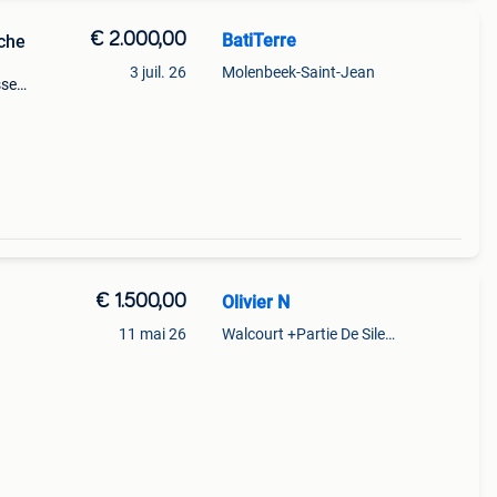
€ 2.000,00
BatiTerre
che
3 juil. 26
Molenbeek-Saint-Jean
sse
hasée
 globa
€ 1.500,00
Olivier N
11 mai 26
Walcourt +Partie De Silenrieux
neuf