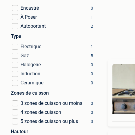
Encastré
0
À Poser
1
Autoportant
2
Type
Électrique
1
Gaz
5
Halogène
0
Induction
0
Céramique
0
Zones de cuisson
3 zones de cuisson ou moins
0
4 zones de cuisson
0
5 zones de cuisson ou plus
3
Hauteur