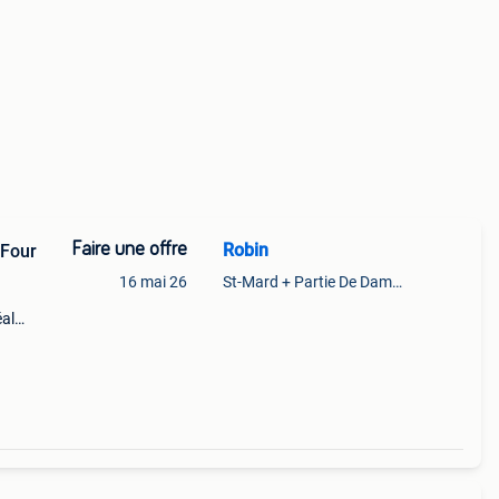
Faire une offre
Robin
 Four
16 mai 26
St-Mard + Partie De Dampicourt
éal