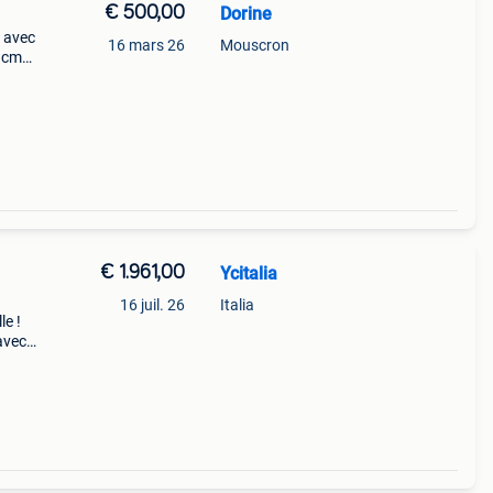
€ 500,00
Dorine
z avec
16 mars 26
Mouscron
0 cm
plus
cm
€ 1.961,00
Ycitalia
16 juil. 26
Italia
le !
avec
ltime