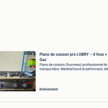
Piano de cuisson pro LOBRY – 4 feux +
Gaz
Piano de cuisson (fourneau) professionnel de
marque lobry. Matériel lourd et performant, id
restauration ou food-truck. Composition : 4
brûleurs (feux vifs) haute puissance en partie
supérieure. Fo
Enlèvement