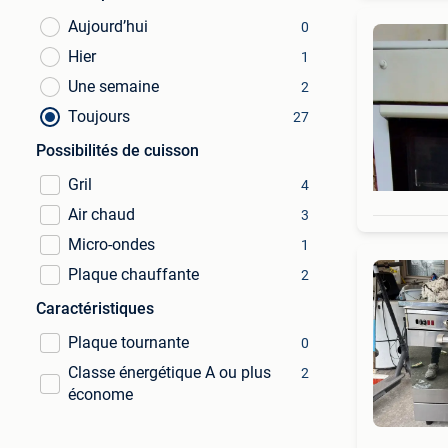
Aujourd’hui
0
Hier
1
Une semaine
2
Toujours
27
Possibilités de cuisson
Gril
4
Air chaud
3
Micro-ondes
1
Plaque chauffante
2
Caractéristiques
Plaque tournante
0
Classe énergétique A ou plus
2
économe