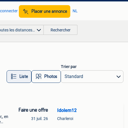
 connecter
NL
Placer une annonce
outes les distances…
Rechercher
Trier par
Liste
Photos
Faire une offre
Idolem12
,, en
31 juil. 26
Charleroi
e
 photo