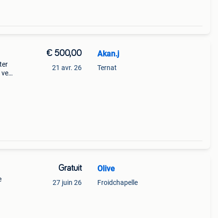
€ 500,00
Akan.j
ter
21 avr. 26
Ternat
 venir
tact
Gratuit
Olive
e
27 juin 26
Froidchapelle
e,...