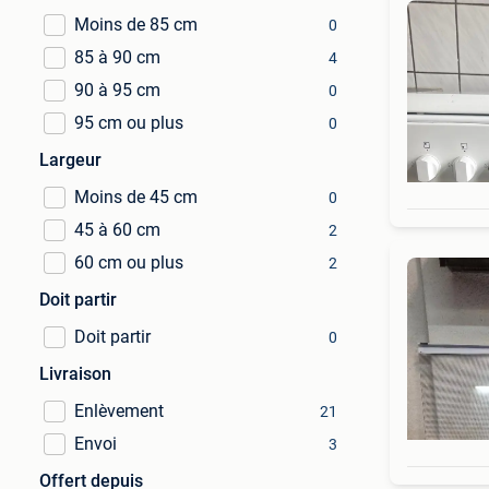
Moins de 85 cm
0
85 à 90 cm
4
90 à 95 cm
0
95 cm ou plus
0
Largeur
Moins de 45 cm
0
45 à 60 cm
2
60 cm ou plus
2
Doit partir
Doit partir
0
Livraison
Enlèvement
21
Envoi
3
Offert depuis