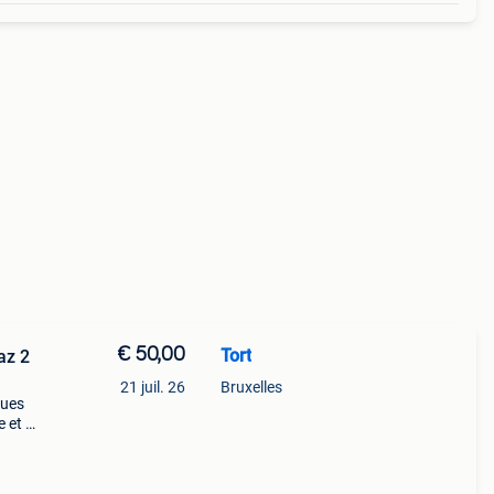
€ 50,00
Tort
az 2
21 juil. 26
Bruxelles
ques
e et 2
se