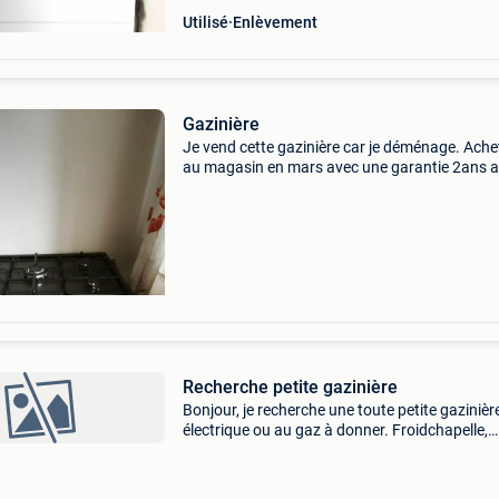
Utilisé
Enlèvement
Gazinière
Je vend cette gazinière car je déménage. Ache
au magasin en mars avec une garantie 2ans a
chercher sur molenbeek plus d&#39;infos con
moi
Recherche petite gazinière
Bonjour, je recherche une toute petite gazinièr
électrique ou au gaz à donner. Froidchapelle,
erquelinnes, philippeville, beaumont, cerfontain
Merci.