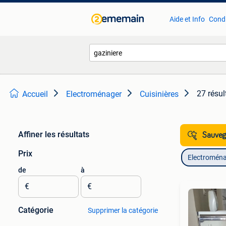
Aide et Info
Condi
27 résul
Accueil
Electroménager
Cuisinières
Affiner les résultats
Sauvega
Prix
Electromén
de
à
€
€
Catégorie
Supprimer la catégorie