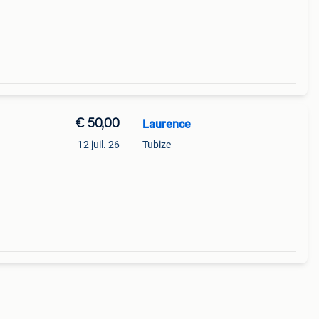
39
€ 50,00
Laurence
12 juil. 26
Tubize