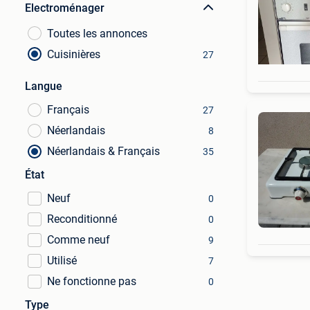
Electroménager
Toutes les annonces
Cuisinières
27
Langue
Français
27
Néerlandais
8
Néerlandais & Français
35
État
Neuf
0
Reconditionné
0
Comme neuf
9
Utilisé
7
Ne fonctionne pas
0
Type