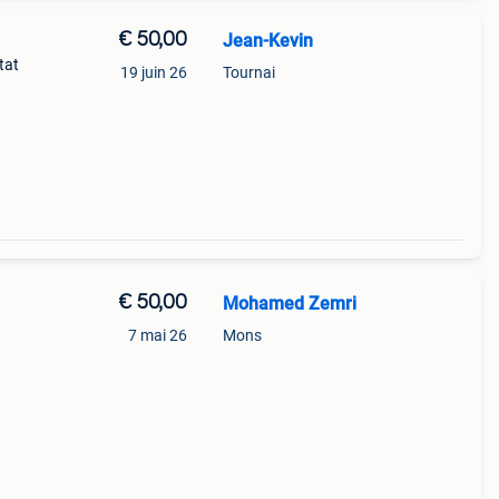
€ 50,00
Jean-Kevin
tat
19 juin 26
Tournai
€ 50,00
Mohamed Zemri
7 mai 26
Mons