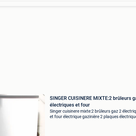
SINGER CUISINERE MIXTE:2 brûleurs g
électriques et four
Singer cuisinere mixte:2 brûleurs gaz 2 électri
et four électrique gazinière 2 plaques électriqu
feux gaz et four électrique. Gazinière avec pri
électrique sur le devant rotissoire avec ac