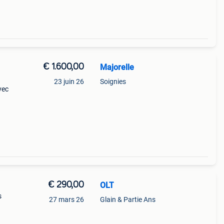
€ 1.600,00
Majorelle
23 juin 26
Soignies
vec
€ 290,00
OLT
s
27 mars 26
Glain & Partie Ans