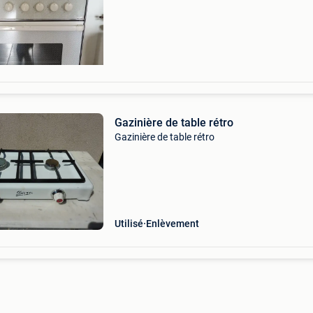
(perdu/égarer lors du déménagement) je n&#
Gazinière de table rétro
Gazinière de table rétro
Utilisé
Enlèvement