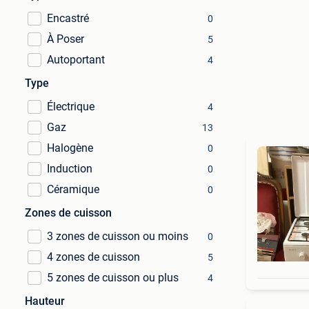
Encastré
0
À Poser
5
Autoportant
4
Type
Électrique
4
Gaz
13
Halogène
0
Induction
0
Céramique
0
Zones de cuisson
3 zones de cuisson ou moins
0
4 zones de cuisson
5
5 zones de cuisson ou plus
4
Hauteur