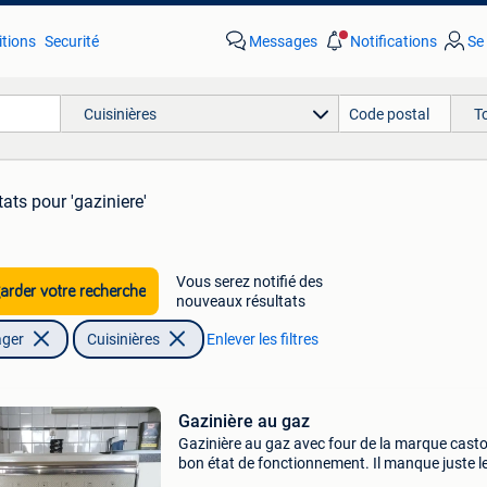
tions
Securité
Messages
Notifications
Se
Cuisinières
T
tats
pour 'gaziniere'
Vous serez notifié des
rder votre recherche
nouveaux résultats
ager
Cuisinières
Enlever les filtres
Gazinière au gaz
Gazinière au gaz avec four de la marque castor
bon état de fonctionnement. Il manque juste l
chapeau brûleur en haut côté droit voir sur la