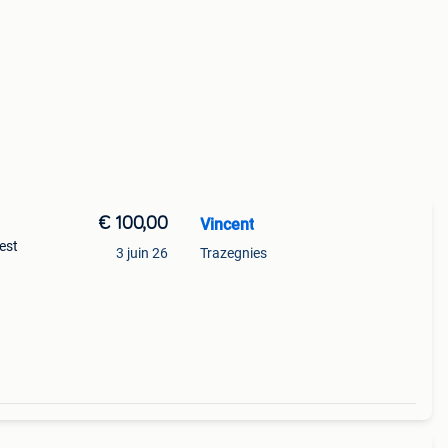
€ 100,00
Vincent
est
3 juin 26
Trazegnies