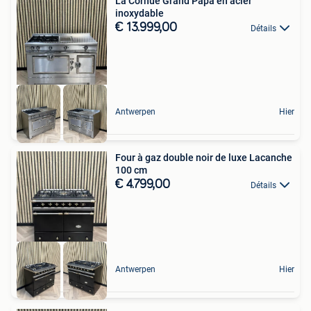
La Cornue Grand Papa en acier
inoxydable
€ 13.999,00
Détails
Antwerpen
Hier
Four à gaz double noir de luxe Lacanche
100 cm
€ 4.799,00
Détails
Antwerpen
Hier