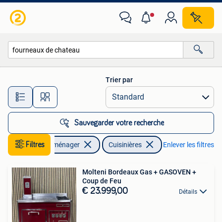
Cuisinières
Trier par
Toutes les distances…
Sauvegarder votre recherche
Filtres
Electroménager
Cuisinières
Enlever les filtres
Molteni Bordeaux Gas + GASOVEN +
Coup de Feu
€ 23.999,00
Détails